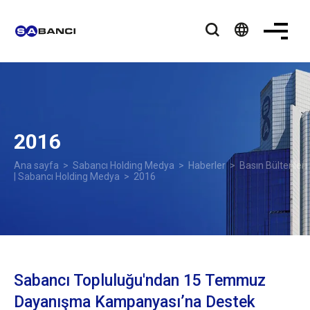
language
2016
Ana sayfa
>
Sabancı Holding Medya
>
Haberler
>
Basın Bültenleri
| Sabancı Holding Medya
> 2016
Sabancı Topluluğu'ndan 15 Temmuz
Dayanışma Kampanyası’na Destek