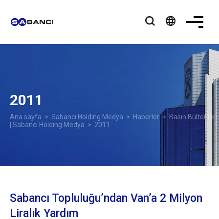
language
2011
Ana sayfa
>
Sabancı Holding Medya
>
Haberler
>
Basın Bültenleri
| Sabancı Holding Medya
> 2011
Sabancı Topluluğu’ndan Van’a 2 Milyon
Liralık Yardım