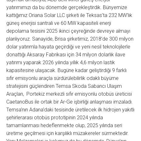
yatırımımızı da bu dönemde gerçekleştirdik. Bünyemize
kattığımız Oriana Solar LLC şirketi ile Teksas’ta 232 MW'lık
güneş enerjisi santrali ve 60 MW kapasiteli enerji
depolama tesisini 2025 ikinci çeyreğinde devreye almayı
planlıyoruz. Sanayide, Brisa şirketimiz, 2018’de 300 milyon
dolar yatırımla hayata geçirdiği ve yeni nesil teknolojilerle
donattığı Aksaray Fabrikası için 34 milyon dolarlık ilave
yatırımı yaparak 2026 yılında yıllık 4,6 milyon lastik
kapasitesine ulaşacak. Bugüne kadar geliştirdiği 9 farklı
sıfır emisyonlu araçla sürdürülebilirlik odaklı büyüme
stratejisini güçlendiren Temsa Skoda Sabancı Ulaşım
Araçları, Portekiz merkezli sıfır emisyonlu otobüs üreticisi
CaetanoBus ile ortak bir Ar-Ge işbirliği anlaşması imzaladı.
Temsa'nın Adana'daki tesisinde üretilecek ilk hidrojen yakıtlı
şehirlerarası otobüs prototipinin 2024 yılında
tamamlanması hedeflenmekte olup, 2025 yılında seri
üretime geçilmesi için karşılıklı müzakereler sürmektedir.