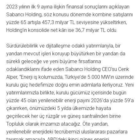
2023 yılının ilk 9 ayına ilişkin finansal sonuçlarını açıklayan
Sabancı Holding, söz konusu dönemde kombine satışlarını
yüzde 65 artışla 457,3 milyar TL seviyesine yükseltirken,
Holding’in konsolide net kârı ise 36,7 milyar TL oldu.
Sürdürülebilirlik ve dijitalleşme odaklı yatırımlarıyla, bir
yandan mevcut işleri koruyup büyütürken bir yandan da
sürekli geleceğe ve yeni büyüme fırsatlarına
odaklandıklarını ifade eden Sabancı Holding CEO’su Cenk
Alper, “Enerji iş kolumuzda, Türkiye’de 5.000 MW’ın üzerinde
kurulu güç hedefimize doğru emin adımlarla ilerliyoruz. Yeni
yatırımlarımızla birlikte, kurulu gücümüz içerisinde bugün
yüzde 45 olan yenilenebilir enerji payını 2026’da yüzde 59’a
çıkarırken, önümüzdeki 5 yılda ülkemizde hayata
geçirilecek her üç rüzgâr ve güneş santralinden birine
Topluluk olarak imzamızı atacağız. Öte yandan,
yenilenebilir enerjideki tecrübemizi uluslararası pazarlara
taşımak amacıyla, ABD’deki ikinci güneş enerjisi