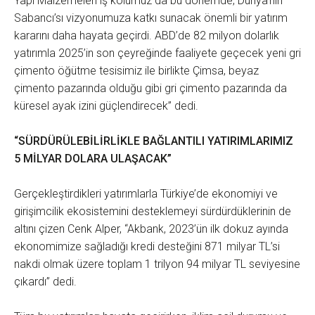
Yapı Malzemeleri iş kolumuz da bu dönemde, Dünya’nın
Sabancı’sı vizyonumuza katkı sunacak önemli bir yatırım
kararını daha hayata geçirdi. ABD’de 82 milyon dolarlık
yatırımla 2025’in son çeyreğinde faaliyete geçecek yeni gri
çimento öğütme tesisimiz ile birlikte Çimsa, beyaz
çimento pazarında olduğu gibi gri çimento pazarında da
küresel ayak izini güçlendirecek” dedi.
“SÜRDÜRÜLEBİLİRLİKLE BAĞLANTILI YATIRIMLARIMIZ
5 MİLYAR DOLARA ULAŞACAK”
Gerçekleştirdikleri yatırımlarla Türkiye’de ekonomiyi ve
girişimcilik ekosistemini desteklemeyi sürdürdüklerinin de
altını çizen Cenk Alper, “Akbank, 2023’ün ilk dokuz ayında
ekonomimize sağladığı kredi desteğini 871 milyar TL’si
nakdi olmak üzere toplam 1 trilyon 94 milyar TL seviyesine
çıkardı” dedi.