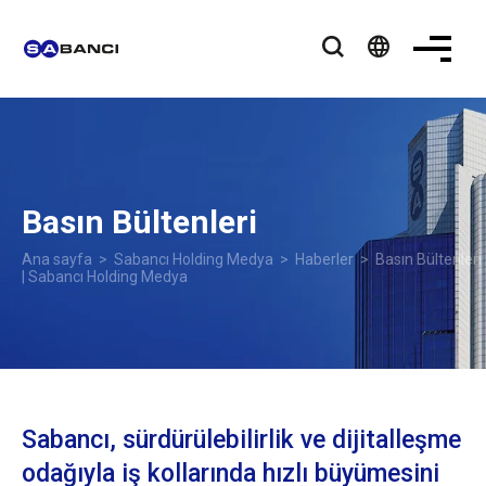
language
Basın Bültenleri
Ana sayfa
>
Sabancı Holding Medya
>
Haberler
> Basın Bültenleri
| Sabancı Holding Medya
Sabancı, sürdürülebilirlik ve dijitalleşme
odağıyla iş kollarında hızlı büyümesini