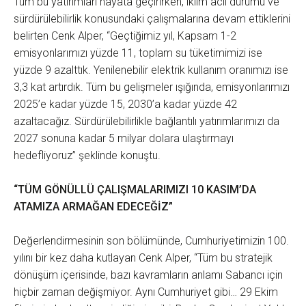
Tüm bu yatırımları hayata geçirirken, iklim acil durumu ve
sürdürülebilirlik konusundaki çalışmalarına devam ettiklerini
belirten Cenk Alper, “Geçtiğimiz yıl, Kapsam 1-2
emisyonlarımızı yüzde 11, toplam su tüketimimizi ise
yüzde 9 azalttık. Yenilenebilir elektrik kullanım oranımızı ise
3,3 kat artırdık. Tüm bu gelişmeler ışığında, emisyonlarımızı
2025’e kadar yüzde 15, 2030’a kadar yüzde 42
azaltacağız. Sürdürülebilirlikle bağlantılı yatırımlarımızı da
2027 sonuna kadar 5 milyar dolara ulaştırmayı
hedefliyoruz” şeklinde konuştu.
“TÜM GÖNÜLLÜ ÇALIŞMALARIMIZI 10 KASIM’DA
ATAMIZA ARMAĞAN EDECEĞİZ”
Değerlendirmesinin son bölümünde, Cumhuriyetimizin 100.
yılını bir kez daha kutlayan Cenk Alper, “Tüm bu stratejik
dönüşüm içerisinde, bazı kavramların anlamı Sabancı için
hiçbir zaman değişmiyor. Aynı Cumhuriyet gibi… 29 Ekim