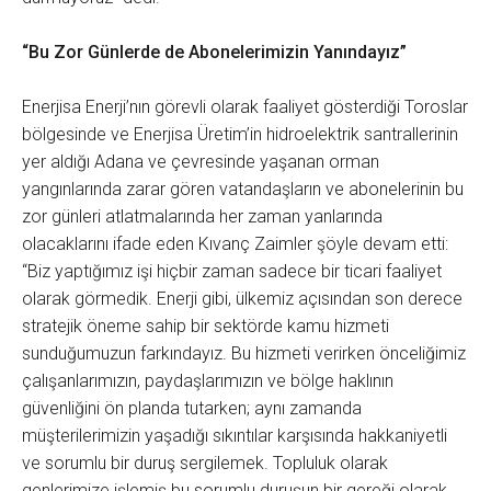
“Bu Zor Günlerde de Abonelerimizin Yanındayız”
Enerjisa Enerji’nın görevli olarak faaliyet gösterdiği Toroslar
bölgesinde ve Enerjisa Üretim’in hidroelektrik santrallerinin
yer aldığı Adana ve çevresinde yaşanan orman
yangınlarında zarar gören vatandaşların ve abonelerinin bu
zor günleri atlatmalarında her zaman yanlarında
olacaklarını ifade eden Kıvanç Zaimler şöyle devam etti:
“Biz yaptığımız işi hiçbir zaman sadece bir ticari faaliyet
olarak görmedik. Enerji gibi, ülkemiz açısından son derece
stratejik öneme sahip bir sektörde kamu hizmeti
sunduğumuzun farkındayız. Bu hizmeti verirken önceliğimiz
çalışanlarımızın, paydaşlarımızın ve bölge haklının
güvenliğini ön planda tutarken; aynı zamanda
müşterilerimizin yaşadığı sıkıntılar karşısında hakkaniyetli
ve sorumlu bir duruş sergilemek. Topluluk olarak
genlerimize işlemiş bu sorumlu duruşun bir gereği olarak,