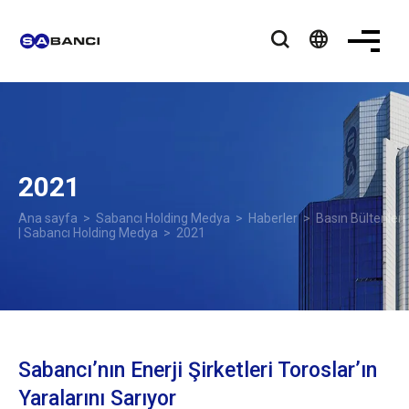
language
2021
Ana sayfa
>
Sabancı Holding Medya
>
Haberler
>
Basın Bültenleri
| Sabancı Holding Medya
> 2021
Sabancı’nın Enerji Şirketleri Toroslar’ın
Yaralarını Sarıyor