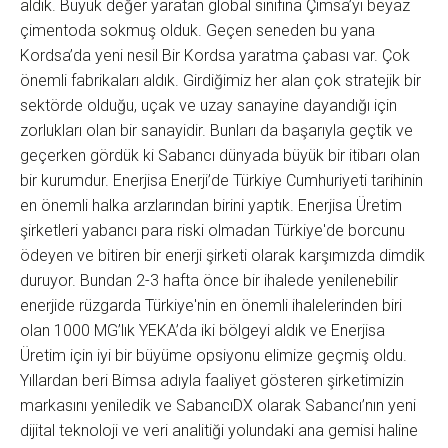
aldık. Büyük değer yaratan global sınıfına Çimsa’yı beyaz
çimentoda sokmuş olduk. Geçen seneden bu yana
Kordsa’da yeni nesil Bir Kordsa yaratma çabası var. Çok
önemli fabrikaları aldık. Girdiğimiz her alan çok stratejik bir
sektörde olduğu, uçak ve uzay sanayine dayandığı için
zorlukları olan bir sanayidir. Bunları da başarıyla geçtik ve
geçerken gördük ki Sabancı dünyada büyük bir itibarı olan
bir kurumdur. Enerjisa Enerji’de Türkiye Cumhuriyeti tarihinin
en önemli halka arzlarından birini yaptık. Enerjisa Üretim
şirketleri yabancı para riski olmadan Türkiye'de borcunu
ödeyen ve bitiren bir enerji şirketi olarak karşımızda dimdik
duruyor. Bundan 2-3 hafta önce bir ihalede yenilenebilir
enerjide rüzgarda Türkiye'nin en önemli ihalelerinden biri
olan 1000 MG’lık YEKA’da iki bölgeyi aldık ve Enerjisa
Üretim için iyi bir büyüme opsiyonu elimize geçmiş oldu.
Yıllardan beri Bimsa adıyla faaliyet gösteren şirketimizin
markasını yeniledik ve SabancıDX olarak Sabancı’nın yeni
dijital teknoloji ve veri analitiği yolundaki ana gemisi haline