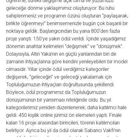
öğrenme, sürekli değişime açık olma ve yüzümüzü
geleceğe dönme yaklaşımımız oluşturuyor. Bu ruhu
sahiplenmeniz ve programın özünü oluşturan “paylaşarak,
birlikte öğrenmeyi” benimsemenizle bugün çok başarılı bir
noktaya geldik. Başlangıcından bu yana 800’den fazla
proje yarıştı. 150’ye yakın ödül verildi. İçinde yaşadığımız
dönemin anahtar kelimeleri “değişmek” ve “dönüşmek”.
Dolayısıyla, Altın Yaka’nın en güçlü yanlarından biri de
zamanın ihtiyaçlarına göre kendini yenileyebilen bir model
olmasıdır. Yıllar içinde ödül verdiğimiz kategoriler
değişerek, “geleceğin” ve geleceği yakalamak için
Topluluğumuzun ihtiyaçları doğrultusunda şekillendi.
Böylece, ödül programımız da Topluluğumuzun
dönüşümünün bir yansıması niteliğinde oldu. Bu yıl
kategorilerimiz yeniden düzenlenerek; daha katılımcı hale
geldi. 450 kişilik online jürimiz ön elemeleri yaptı. Finale
kalan 16 proje arasından birincileri, törenin katılımcıları
belirliyor. Ayrıca bu yıl da ödül olarak Sabancı Vakfı’nın