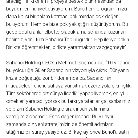
aracılığı ile iki önemli projeye destek olunmasından da
büyük memnuniyet duyuyorum. Bunu hem programımıza
daha kalıcı bir anlam katması bakımından çok değerli
buluyorum. Hem de bize çok yakıştığını düşünüyorum. Bu
gece ödül alanlar elbette olacak ama sonunda kazanan
hepimiz, yani; tüm Sabancı Topluluğu’dur. Hep ileriye bakın.
Birlikte öğrenmekten, birlikte yaratmaktan vazgeçmeyin”.
Sabancı Holding CEO’su Mehmet Göçmen ise, “10 yıl önce
bu yolculuğa Güler Sabancı'nın vizyonuyla çıktık. Dünyanın
krizle boğuştuğu zor bir dönemde biz Sabancı'nın
mücadeleci ruhunu sahaya yansıtmak üzere yola çıkmıştık.
Tüm sektörlerde biz dünya liderliği yapabiliyorsak, en iyi
örnekleri yaratabiliyorsak bu farkı yaratanlar çalışanlarımız
ve bizim Sabancı Holding olarak insan yatırımına
verdiğimiz önemdir. Esas değer insandır.Bu yıl aynı
zamanda biz yeni stratejimizin de önemli adımlarını
attığımız bir süreç yaşıyoruz. Birkaç ay önce Bunol’u satın