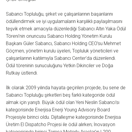
Sabancı Topluluğu, şirket ve çalışanlarının başarılarını
ödüllendirmek ve iyi uygulamaların karşılıklı paylaşılmasını
teşvik etmek amacıyla düzenlediği Sabancı Altın Yaka Ödül
Töreni’nin onuncusu Sabancı Holding Yönetim Kurulu
Başkanı Güler Sabancı, Sabancı Holding CEO’su Mehmet
Göçmen, yönetim kurulu üyeleri, Topluluk yöneticileri ve
çalışanlarının katılımıyla Sabancı Center’da düzenlendi.
Ödül töreninin sunuculuğunu Yetkin Dikinciler ve Doğa
Rutkay üstlendi.
İlk olarak 2009 yılında hayata geçirilen projede, bu sene de
Sabancı Topluluğu şirketleri beş farklı kategoride ödül
almak için yarıştı. Büyük ödül olan Yeni Neslin Sabancı’sı
kategorisinde Enerjisa Enerji Young Advisory Board
Projesiyle birinci oldu. Dijitalleşme kategorisinde Enerjisa
Üretim El Dispatcho Projesi ile ödül alırken; İnovasyon
kategorisinde birinci Temsa Motorlu Araçlar’ın L200