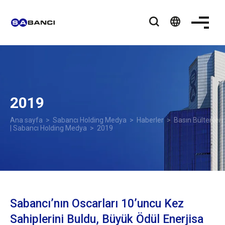
language
2019
Ana sayfa
>
Sabancı Holding Medya
>
Haberler
>
Basın Bültenleri
| Sabancı Holding Medya
> 2019
Sabancı’nın Oscarları 10’uncu Kez
Sahiplerini Buldu, Büyük Ödül Enerjisa