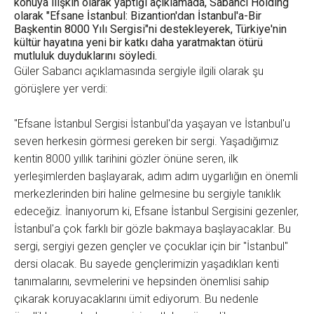
konuya ilişkin olarak yaptığı açıklamada, Sabancı Holding
olarak "Efsane İstanbul: Bizantion'dan İstanbul'a-Bir
Başkentin 8000 Yılı Sergisi"ni destekleyerek, Türkiye'nin
kültür hayatına yeni bir katkı daha yaratmaktan ötürü
mutluluk duyduklarını söyledi.
Güler Sabancı açıklamasında sergiyle ilgili olarak şu
görüşlere yer verdi:
"Efsane İstanbul Sergisi İstanbul'da yaşayan ve İstanbul'u
seven herkesin görmesi gereken bir sergi. Yaşadığımız
kentin 8000 yıllık tarihini gözler önüne seren, ilk
yerleşimlerden başlayarak, adım adım uygarlığın en önemli
merkezlerinden biri haline gelmesine bu sergiyle tanıklık
edeceğiz. İnanıyorum ki, Efsane İstanbul Sergisini gezenler,
İstanbul'a çok farklı bir gözle bakmaya başlayacaklar. Bu
sergi, sergiyi gezen gençler ve çocuklar için bir "İstanbul"
dersi olacak. Bu sayede gençlerimizin yaşadıkları kenti
tanımalarını, sevmelerini ve hepsinden önemlisi sahip
çıkarak koruyacaklarını ümit ediyorum. Bu nedenle