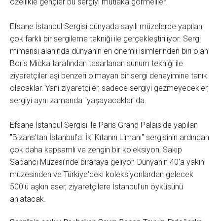
özellikle gençler bu sergiyi mutlaka görmeliler.
Efsane İstanbul Sergisi dünyada sayılı müzelerde yapılan
çok farklı bir sergileme tekniği ile gerçekleştiriliyor. Sergi
mimarisi alanında dünyanın en önemli isimlerinden biri olan
Boris Micka tarafından tasarlanan sunum tekniği ile
ziyaretçiler eşi benzeri olmayan bir sergi deneyimine tanık
olacaklar. Yani ziyaretçiler, sadece sergiyi gezmeyecekler,
sergiyi aynı zamanda "yaşayacaklar"da.
Efsane İstanbul Sergisi ile Paris Grand Palais'de yapılan
"Bizans'tan İstanbul'a: İki Kıtanın Limanı" sergisinin ardından
çok daha kapsamlı ve zengin bir koleksiyon, Sakıp
Sabancı Müzesi'nde biraraya geliyor. Dünyanın 40'a yakın
müzesinden ve Türkiye'deki koleksiyonlardan gelecek
500'ü aşkın eser, ziyaretçilere İstanbul'un öyküsünü
anlatacak.