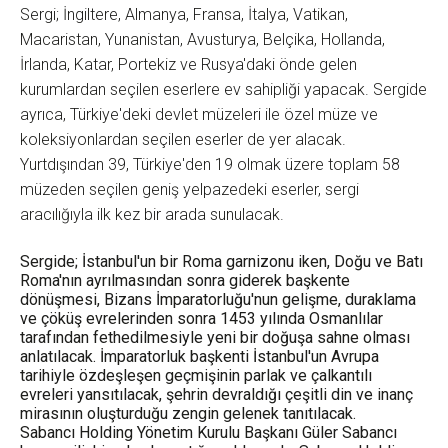
Sergi; İngiltere, Almanya, Fransa, İtalya, Vatikan,
Macaristan, Yunanistan, Avusturya, Belçika, Hollanda,
İrlanda, Katar, Portekiz ve Rusya'daki önde gelen
kurumlardan seçilen eserlere ev sahipliği yapacak. Sergide
ayrıca, Türkiye'deki devlet müzeleri ile özel müze ve
koleksiyonlardan seçilen eserler de yer alacak.
Yurtdışından 39, Türkiye'den 19 olmak üzere toplam 58
müzeden seçilen geniş yelpazedeki eserler, sergi
aracılığıyla ilk kez bir arada sunulacak.
Sergide; İstanbul'un bir Roma garnizonu iken, Doğu ve Batı
Roma'nın ayrılmasından sonra giderek başkente
dönüşmesi, Bizans İmparatorluğu'nun gelişme, duraklama
ve çöküş evrelerinden sonra 1453 yılında Osmanlılar
tarafından fethedilmesiyle yeni bir doğuşa sahne olması
anlatılacak. İmparatorluk başkenti İstanbul'un Avrupa
tarihiyle özdeşleşen geçmişinin parlak ve çalkantılı
evreleri yansıtılacak, şehrin devraldığı çeşitli din ve inanç
mirasının oluşturduğu zengin gelenek tanıtılacak.
Sabancı Holding Yönetim Kurulu Başkanı Güler Sabancı