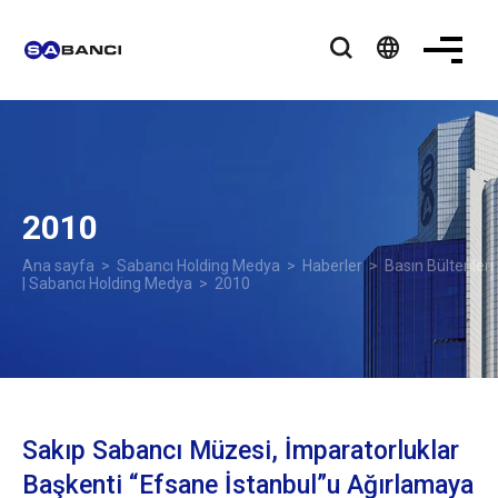
language
2010
Ana sayfa
>
Sabancı Holding Medya
>
Haberler
>
Basın Bültenleri
| Sabancı Holding Medya
> 2010
Sakıp Sabancı Müzesi, İmparatorluklar
Başkenti “Efsane İstanbul”u Ağırlamaya