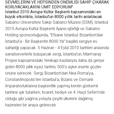
SEVMELERİNİ VE HEPSİNDEN ÖNEMLİSİ SAHİP ÇIKARAK
KORUYACAKLARINI ÜMİT EDİYORUM"
İstanbul 2010 Avrupa Kültür Başkenti kapsamındaki en
büyük etkinlikte, İstanbul'un 8000 yıllık tarihi anlatılacak.
Sabancı Üniversitesi Sakıp Sabancı Müzesi (SSM), İstanbul
2010 Avrupa Kültür Başkenti Ajansı işbirliği ve Sabancı
Holding sponsorluğunda, "Efsane İstanbul: Bizantion'dan
İstanbul'a - Bir Başkentin 8000 Yılı" başlıklı sergiye ev
sahipliği yapacak. 5 Haziran - 4 Eylül 2010 tarihleri arasında
sanatseverlerle buluşacak sergi, İstanbul'un, Marmaray
Projesi kapsamındaki Yenikapı kazılarıyla daha da geriye
giden 8000 yıllık eşsiz tarihini, 500'ü aşkın eserle gözler
önüne serecek. Sergi, Bizantion'dan Nea Roma'ya,
Constantinopolis'ten İstanbul'a; Bizans ve Osmanlı
İmparatorluklarına başkentlik yapmış kentin görkemli
tarihine ışık tutarken; ticaret, hediye ve 4. Haçlı Seferi'nde
olduğu gibi yağma yoluyla çeşitli ülkelere dağılmış
hazineleri bir araya getirecek.