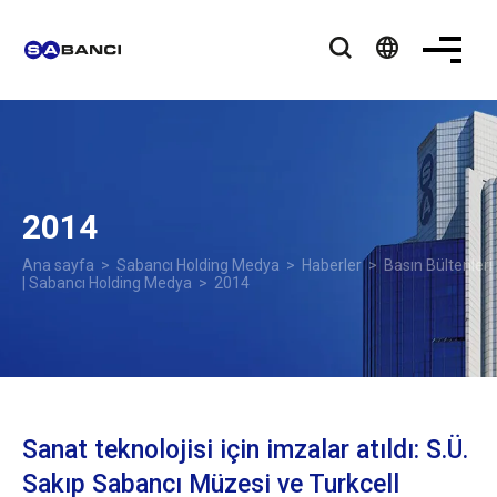
language
2014
Ana sayfa
>
Sabancı Holding Medya
>
Haberler
>
Basın Bültenleri
| Sabancı Holding Medya
> 2014
Sanat teknolojisi için imzalar atıldı: S.Ü.
Sakıp Sabancı Müzesi ve Turkcell