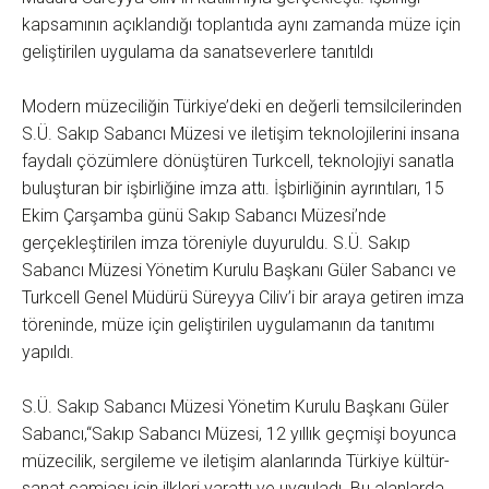
kapsamının açıklandığı toplantıda aynı zamanda müze için
geliştirilen uygulama da sanatseverlere tanıtıldı
Modern müzeciliğin Türkiye’deki en değerli temsilcilerinden
S.Ü. Sakıp Sabancı Müzesi ve iletişim teknolojilerini insana
faydalı çözümlere dönüştüren Turkcell, teknolojiyi sanatla
buluşturan bir işbirliğine imza attı. İşbirliğinin ayrıntıları, 15
Ekim Çarşamba günü Sakıp Sabancı Müzesi’nde
gerçekleştirilen imza töreniyle duyuruldu. S.Ü. Sakıp
Sabancı Müzesi Yönetim Kurulu Başkanı Güler Sabancı ve
Turkcell Genel Müdürü Süreyya Ciliv’i bir araya getiren imza
töreninde, müze için geliştirilen uygulamanın da tanıtımı
yapıldı.
S.Ü. Sakıp Sabancı Müzesi Yönetim Kurulu Başkanı Güler
Sabancı,“Sakıp Sabancı Müzesi, 12 yıllık geçmişi boyunca
müzecilik, sergileme ve iletişim alanlarında Türkiye kültür-
sanat camiası için ilkleri yarattı ve uyguladı. Bu alanlarda