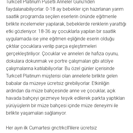
Turkcell Platinum Pusetli Anneler Günü’nden
faydalanabiliyorlar. 0-18 ay bebekler için hazırlanan yarım
saatlik programda seçilen eserlerin önünde eğitmenle
birlikte incelemeler yapılarak, bebeklerde renklerin yarattığı
etki gözleniyor. 18-36 ay çocuklarla yapılan bir saatlik
uygulamada ise yine eğitmen eşliğinde eserin olduğu
çıktılar çocuklara verilip parça eşleştirmeleri
gerçekleştiriliyor. Çocuklar ve anneleri de hafıza oyunu,
dokulara dokunmak ve portre çalışmaları gibi atölye
çalışmalarına katılabiliyorlar. Bu özel günler içerisinde
Turkcell Platinum müşterisi olan annelerle birlikte gelen
babalar da müzeye ücretsiz girebiliyorlar. Etkinliğin
ardından da müze bahçesinde anne ve çocuklar, açık
havada bahçeyi gezmeye teşvik edilerek parkta yaptıkları
yürüyüşlerin bir müze bahçesi içinde müze deneyimi ile
birlikte yaşamaları sağlanıyor.
Her ayın ilk Cumartesi gnctrkcll’lilere ücretsiz