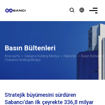
language
Basın Bültenleri
Ana sayfa
>
Sabancı Holding Medya
>
Haberler
> Basın Bültenleri
| Sabancı Holding Medya
Stratejik büyümesini sürdüren
Sabancı’dan ilk çeyrekte 336,8 milyar