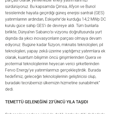
parçası olarak yenilenebilir enerji yatırımlarımızı
sürdürüyoruz. Bu kapsamda Çimsa, Afyon ve Bunol
tesislerinde hayata geçirdiği güneş enerjisi santrali (GES)
yatırımlarının ardından, Eskişehir’de kurduğu 14,2 MWp DC
kurulu güce sahip GES’i de devreye aldı. Tüm bunlarla
birlikte, Dünya’nın Sabancı’sı vizyonu doğrultusunda yurt
dışında da yıkıcı inovasyonların parçası olmaya devam
ediyoruz. Bugüne kadar füzyon, mıknatıs teknolojileri, pil
teknolojileri, yapay zekâ üzerine yaptığımız yatırımlara ek
olarak, kuantum bilişimin öncü girişimlerinden Quera ve
jeotermal teknolojilerinin heyecan verici şirketlerinden
Fervo Energy’ye yatırımlarımızı gerçekleştirdik. Burada
hedefimiz, geleceğin teknolojilerinin geliştiricisi olup,
buradaki tecrübemizi ülkemizin hizmetine sunabilmek”
dedi.
TEMETTÜ GELENEĞİNİ 23’ÜNCÜ YILA TAŞIDI