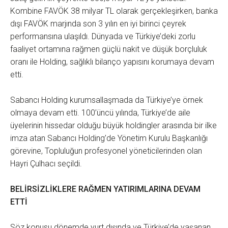
Kombine FAVÖK 38 milyar TL olarak gerçekleşirken, banka
dışı FAVÖK marjında son 3 yılın en iyi birinci çeyrek
performansına ulaşıldı. Dünyada ve Türkiye’deki zorlu
faaliyet ortamına rağmen güçlü nakit ve düşük borçluluk
oranı ile Holding, sağlıklı bilanço yapısını korumaya devam
etti.
Sabancı Holding kurumsallaşmada da Türkiye’ye örnek
olmaya devam etti. 100’üncü yılında, Türkiye’de aile
üyelerinin hissedar olduğu büyük holdingler arasında bir ilke
imza atan Sabancı Holding’de Yönetim Kurulu Başkanlığı
görevine, Topluluğun profesyonel yöneticilerinden olan
Hayri Çulhacı seçildi.
BELİRSİZLİKLERE RAĞMEN YATIRIMLARINA DEVAM
ETTİ
Söz konusu dönemde yurt dışında ve Türkiye’de yaşanan