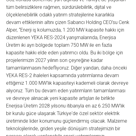
tüm belirsizliklere rağmen, sürdürülebilirlik, dijital ve
ölçeklenebilirlik odaklı yatırım stratejilerine kararlıkla
devam ettiklerinin altını çizen Sabancı Holding CEO’su Cenk
Alper, “Enerji iş kolumuzda, 1.200 MW kapasite hakkı için
düzenlenen YEKA RES-2024 yarışmalarında, Enerjisa
Üretim iki ayrı bölgede toplam 750 MW ile en fazla
kapasite hakkı elde eden yatırımcı oldu. Bu iki bölge için
projelerimizin 2027 yılının son çeyreğine kadar
tamamlanmasını hedefliyoruz. Diğer yandan, daha önceki
YEKA RES-2 ihaleleri kapsamında yatırımlarına devam
ettiğimiz 1.000 MW’lık kapasiteyi kademeli olarak devreye
alıyoruz. Tüm bu devam eden yatırımların tamamlanması
ve devreye alınacak yeni kapasite artışları ile birlikte
Enerjisa Üretim 2028 yılsonu itibarıyla en az 6.250 MW'lık
bir kurulu güce ulaşarak Türkiye'de özel sektör elektrik
üretiminde lider konumunu güçlendirmiş olacak. Malzeme
teknolojilerinde, griden yeşile dönüşüm stratejimizin bir