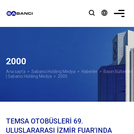
language
2000
Ana sayfa
>
Sabancı Holding Medya
>
Haberler
>
Basın Bültenleri
| Sabancı Holding Medya
> 2000
TEMSA OTOBÜSLERİ 69.
ULUSLARARASI İZMİR FUAR'INDA