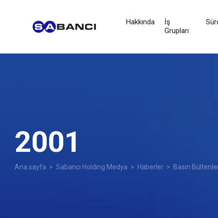
Hakkında
İş
Sürd
Grupları
2001
Ana sayfa
>
Sabancı Holding Medya
>
Haberler
>
Basın Bültenle