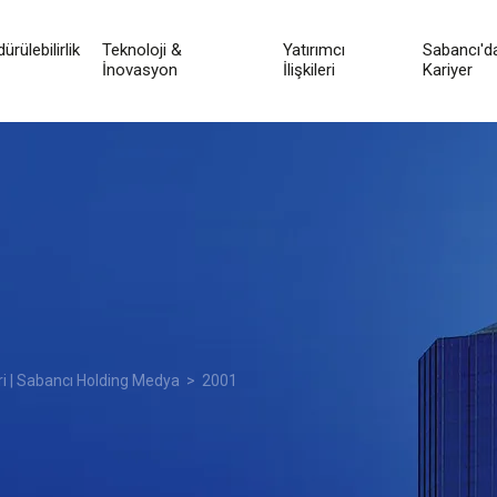
ürülebilirlik
Teknoloji &
Yatırımcı
Sabancı'd
İnovasyon
İlişkileri
Kariyer
ri | Sabancı Holding Medya
> 2001