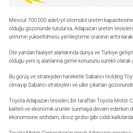
Mevcut 700.000 adet/yıl otomobil üretim kapasitesine s
olduğu gözönünde tutulursa, Adapazarı üretim tesislerin
üretimin yükseltilmesi; yerlileştirme oranının arttırılarak
Öte yandan faaliyet alanlarında dünya ve Türkiye gelişm
olduğu yeni iş alanlarına girme konusunu sürekli olarak 
Bu görüş ve stratejiden hareketle Sabancı Holding Toyot
olmayıp Sabancı stratejileri ve ülke çıkarları gözönünde
Toyota Adapazarı tesisleri, bir taraftan Toyota Motor Co
kaliteli ve ekonomik ürünler sunmaya devam ederken diğe
ekonomisine istihdam, döviz girdisi gibi ciddi katkılarda
Toyota Motor Corporation’ın gerek Adapazarı gerekse d