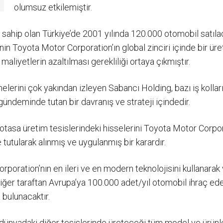
olumsuz etkilemiştir.
ahip olan Türkiye’de 2001 yılında 120.000 otomobil satılac
in Toyota Motor Corporation’ın global zinciri içinde bir üre
 maliyetlerin azaltılması gerekliliği ortaya çıkmıştır.
elerini çok yakından izleyen Sabancı Holding, bazı iş kolla
gündeminde tutan bir davranış ve strateji içindedir.
asa üretim tesislerindeki hisselerini Toyota Motor Corporati
 tutularak alınmış ve uygulanmış bir karardır.
rporation’nın en ileri ve en modern teknolojisini kullanarak 
r taraftan Avrupa’ya 100.000 adet/yıl otomobil ihraç edecek
 bulunacaktır.
ünyadaki diğer tesislerinde üreteceği tüm model ve ürünler