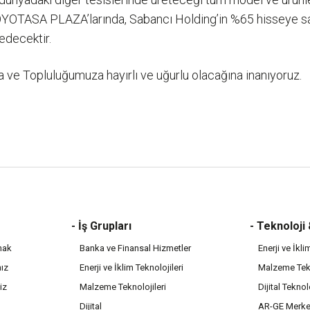
n TOYOTASA PLAZA’larında, Sabancı Holding’in %65 hisseye
edecektir.
ve Topluluğumuza hayırlı ve uğurlu olacağına inanıyoruz.
- İş Grupları
- Teknoloji
mak
Banka ve Finansal Hizmetler
Enerji ve İkli
mız
Enerji ve İklim Teknolojileri
Malzeme Tekn
iz
Malzeme Teknolojileri
Dijital Teknol
Dijital
AR-GE Merke