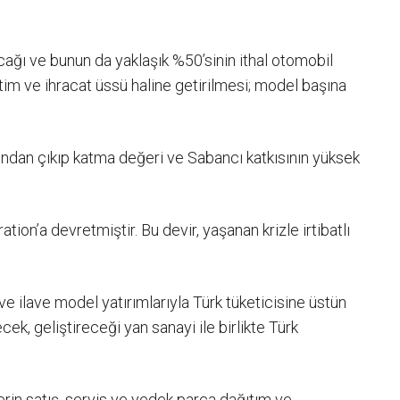
ağı ve bunun da yaklaşık %50’sinin ithal otomobil
tim ve ihracat üssü haline getirilmesi; model başına
rından çıkıp katma değeri ve Sabancı katkısının yüksek
on’a devretmiştir. Bu devir, yaşanan krizle irtibatlı
ve ilave model yatırımlarıyla Türk tüketicisine üstün
, geliştireceği yan sanayi ile birlikte Türk
in satış, servis ve yedek parça dağıtım ve