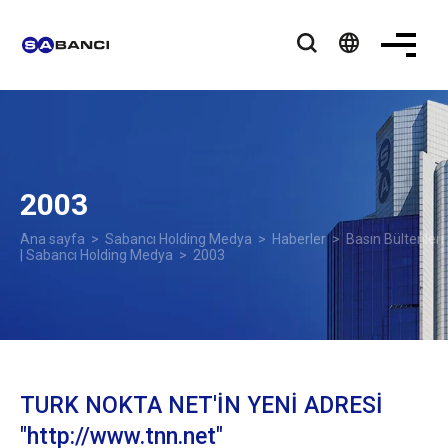
language
2003
Ana sayfa
>
Sabancı Holding Medya
>
Haberler
>
Basın Bültenleri
| Sabancı Holding Medya
> 2003
TURK NOKTA NET'İN YENİ ADRESİ
"http://www.tnn.net"