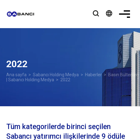
language
2022
Ana sayfa
>
Sabancı Holding Medya
>
Haberler
>
Basın Bültenleri
| Sabancı Holding Medya
> 2022
Tüm kategorilerde birinci seçilen
Sabancı yatırımcı ilişkilerinde 9 ödüle