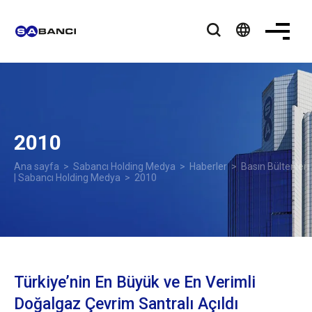
language
2010
Ana sayfa
>
Sabancı Holding Medya
>
Haberler
>
Basın Bültenleri
| Sabancı Holding Medya
> 2010
Türkiye’nin En Büyük ve En Verimli
Doğalgaz Çevrim Santralı Açıldı