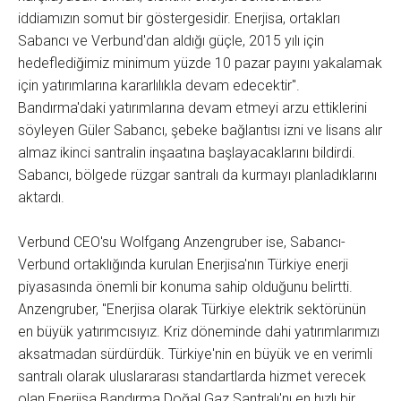
iddiamızın somut bir göstergesidir. Enerjisa, ortakları
Sabancı ve Verbund'dan aldığı güçle, 2015 yılı için
hedeflediğimiz minimum yüzde 10 pazar payını yakalamak
için yatırımlarına kararlılıkla devam edecektir".
Bandırma'daki yatırımlarına devam etmeyi arzu ettiklerini
söyleyen Güler Sabancı, şebeke bağlantısı izni ve lisans alır
almaz ikinci santralin inşaatına başlayacaklarını bildirdi.
Sabancı, bölgede rüzgar santralı da kurmayı planladıklarını
aktardı.
Verbund CEO'su Wolfgang Anzengruber ise, Sabancı-
Verbund ortaklığında kurulan Enerjisa'nın Türkiye enerji
piyasasında önemli bir konuma sahip olduğunu belirtti.
Anzengruber, "Enerjisa olarak Türkiye elektrik sektörünün
en büyük yatırımcısıyız. Kriz döneminde dahi yatırımlarımızı
aksatmadan sürdürdük. Türkiye'nin en büyük ve en verimli
santralı olarak uluslararası standartlarda hizmet verecek
olan Enerjisa Bandırma Doğal Gaz Santralı'nı en hızlı bir