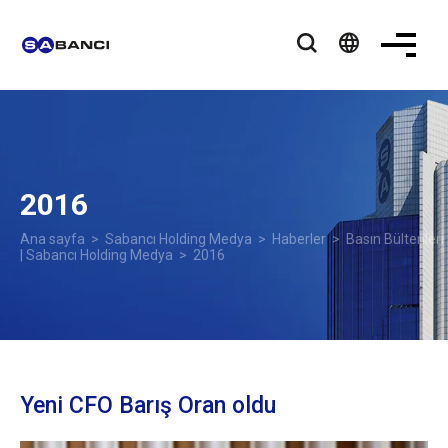
language
2016
Ana sayfa
>
Sabancı Holding Medya
>
Haberler
>
Basın Bültenleri
| Sabancı Holding Medya
> 2016
Yeni CFO Barış Oran oldu