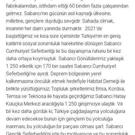
fabrikalarından, istihdam ettiği 60 binden fazla çalışanından
gelmez. Sabancı’nın gücünün asıl kaynağı ülkesine,
milletine, gençlere duyduğu sevgidir. Sahada olmak,
insanının her daim yanında durmaktır. 2021’de
başlattığımız ve kısa süre içerisinde Türkiye’nin en geniş
katılımlı sosyal sorumluluk hareketine dönüşen Sabancı
Cumhuriyet Seferberliği ile bu dayanışma ruhunu bir kez
daha ortaya koymuştuk. Sabancı Gönüllülerimiz yaklaşık
1.250 etkinlik için 170 bin saatini Sabancı Cumhuriyet
Seferberliği’ne ayırdı. Deprem bölgesinin yerel
kalkınmasına öncülük etmek hedefiyle Habitat Derneği ile
birlikte yürüttüğümüz; Topluluk şirketlerimiz Brisa, Kordsa,
Temsa ve Teknosa ile hayata geçirdiğimiz Sabancı Hatay
Kuluçka Merkezi aracılığıyla 1.250 girişimciye ulaştık. Ve
bir kez daha gördük ki; Türkiye çağdaşlaşma yolculuğuna
devam edecekse bunun için gençlerin bu yolculuğa
inanması, bu yolculuğun bir parçası olması şart. Sabancı
Gençlik Seferberliği’ni işte bu motivasyon ve bu sorumluluk