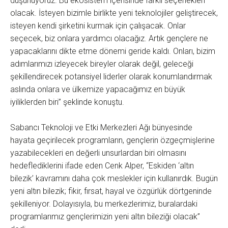
düşünüyoruz. Bu ekosistem içerisinde farklı seçenekleri
olacak. İsteyen bizimle birlikte yeni teknolojiler geliştirecek,
isteyen kendi şirketini kurmak için çalışacak. Onlar
seçecek, biz onlara yardımcı olacağız. Artık gençlere ne
yapacaklarını dikte etme dönemi geride kaldı. Onları, bizim
adımlarımızı izleyecek bireyler olarak değil, geleceği
şekillendirecek potansiyel liderler olarak konumlandırmak
aslında onlara ve ülkemize yapacağımız en büyük
iyiliklerden biri” şeklinde konuştu.
Sabancı Teknoloji ve Etki Merkezleri Ağı bünyesinde
hayata geçirilecek programların, gençlerin özgeçmişlerine
yazabilecekleri en değerli unsurlardan biri olmasını
hedeflediklerini ifade eden Cenk Alper, “Eskiden ‘altın
bilezik’ kavramını daha çok meslekler için kullanırdık. Bugün
yeni altın bilezik; fikir, fırsat, hayal ve özgürlük dörtgeninde
şekilleniyor. Dolayısıyla, bu merkezlerimiz, buralardaki
programlarımız gençlerimizin yeni altın bileziği olacak”