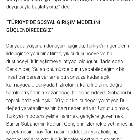
duygusuyla başlatıyoruz” dedi.
“TÜRKİYE’DE SOSYAL GİRİŞİM MODELİNİ
GÜÇLENDİRECEĞİZ”
Dünyada yaşanan dönüşüm ışığında, Türkiye’nin gençlerin
liderliğinde yeni bir atılıma, yıkıcı düşünceye ve bu
düşünceyi ürünleştirmeye ihtiyacı olduğunu ifade eden
Cenk Alper, “Şu an önümüzde bunu yapabileceğimiz bir
fırsat penceresi var ama bu sonsuza kadar açık
kalmayacak. Dünyada hızlı olanın, kararlı olanın, doğru
hamleleri yapanın kazanacağı bir dönemdeyiz. Sabancı bu
topraklarda yaklaşık 100 yıldır kalıcı değer yaratıyor. Bu
değeri yaratabilmesinin bazı nedenleri var. Umutlu olmak,
Türkiye’nin potansiyeline inanmak, gençlere güvenmek...
Bunlar Sabancı’nın kodları. Gençlerin izlemekle yetinmesini,
iç çekmesini, hayıflanmasını reddeden; yaratıcılığını,
potansiyelini ve özgür düşüncelerini ortaya çıkaran bir