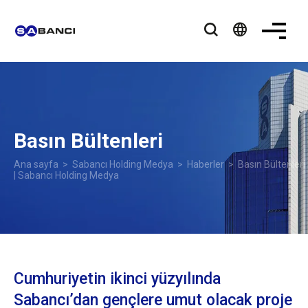
language
Basın Bültenleri
Ana sayfa
>
Sabancı Holding Medya
>
Haberler
> Basın Bültenleri
| Sabancı Holding Medya
Cumhuriyetin ikinci yüzyılında
Sabancı’dan gençlere umut olacak proje