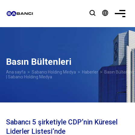
language
Basın Bültenleri
Ana sayfa
>
Sabancı Holding Medya
>
Haberler
> Basın Bültenleri
| Sabancı Holding Medya
Sabancı 5 şirketiyle CDP’nin Küresel
Liderler Listesi’nde