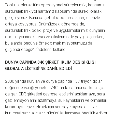
Topluluk olarak tüm operasyonel süreçlerimizi, kapsamlı
sürdürülebilirlik yol haritamız kapsamında sürekli olarak
geliştiriyoruz. Bunu da şeffaf raporlama süreçlerimizle
ortaya koyuyoruz. Önümüzdeki dönemde de,
sürdürülebilirlik odaklı proje ve uygulamalarımızı dünyanın
dört bir yanındaki tesis ve ofislerimizde yaygınlaştırırken,
bu alanda öncü ve örnek olmak misyonumuzu da
güçlendireceğiz” ifadelerini kullandı.
DÜNYA ÇAPINDA 346 ŞİRKET, İKLİM DEĞİŞİKLİĞİ
GLOBAL A LİSTESİ’NE DAHİL EDİLDİ
2000 yılında kurulan ve dünya çapında 137 trilyon dolar
değerinde varlığı yöneten 740’tan fazla finansal kuruluşla
çalışan CDP, şirketleri çevresel etkilerini açıklamaya, sera
gazı emisyonlarını azaltmaya, su kaynaklarını ve ormanları
korumaya teşvik etmek için sermaye piyasalarını ve
kurumsal satın alıcıların gücünü kullanmaya öncülük ediyor.