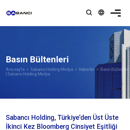
language
Basın Bültenleri
Ana sayfa
>
Sabancı Holding Medya
>
Haberler
> Basın Bültenleri
| Sabancı Holding Medya
Sabancı Holding, Türkiye’den Üst Üste
İkinci Kez Bloomberg Cinsiyet Eşitliği