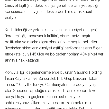
Cinsiyet Eşitliği Endeksi, dünya genelinde cinsiyet eşitliği
konusunda en saygın endekslerden biri olarak kabul
ediliyor.
Kadın liderliği ve yetenek havuzundaki cinsiyet dengesi,
ücret eşitliği, kapsayıcılık kültürü, cinsel taciz karşıtı
politikalar ve marka algısı olmak üzere beş temel kriter
üzerinden şirketlerin cinsiyet eşitliği performanslarını ölçen
endekste, bu yıl 45 ülke ve bölgeden toplam 484 şirket yer
almaya hak kazandı.
Konuyla ilgili değerlendirmelerde bulunan Sabancı Holding
İnsan Kaynakları ve Sürdürülebilirlik Grup Başkanı Hakan
Timur, “100 yıllık Türkiye Cumhuriyeti ile neredeyse yaşıt
olan Sabancı Topluluğu olarak, kadınların ekonomik ve
sosyal hayatta güçlenmesini en üst düzeyde
sahipleniyoruz. Ülkemize ve insanımıza örnek olma
misyonumuzun bizlere verdiği sorumlulukla, Sabancı