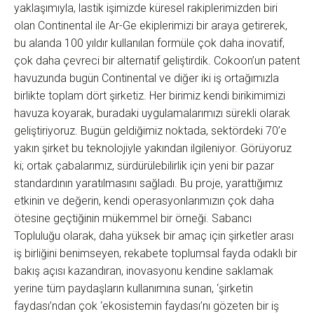
yaklaşımıyla, lastik işimizde küresel rakiplerimizden biri
olan Continental ile Ar-Ge ekiplerimizi bir araya getirerek,
bu alanda 100 yıldır kullanılan formüle çok daha inovatif,
çok daha çevreci bir alternatif geliştirdik. Cokoon’un patent
havuzunda bugün Continental ve diğer iki iş ortağımızla
birlikte toplam dört şirketiz. Her birimiz kendi birikimimizi
havuza koyarak, buradaki uygulamalarımızı sürekli olarak
geliştiriyoruz. Bugün geldiğimiz noktada, sektördeki 70’e
yakın şirket bu teknolojiyle yakından ilgileniyor. Görüyoruz
ki; ortak çabalarımız, sürdürülebilirlik için yeni bir pazar
standardının yaratılmasını sağladı. Bu proje, yarattığımız
etkinin ve değerin, kendi operasyonlarımızın çok daha
ötesine geçtiğinin mükemmel bir örneği. Sabancı
Topluluğu olarak, daha yüksek bir amaç için şirketler arası
iş birliğini benimseyen, rekabete toplumsal fayda odaklı bir
bakış açısı kazandıran, inovasyonu kendine saklamak
yerine tüm paydaşların kullanımına sunan, ‘şirketin
faydası’ndan çok ‘ekosistemin faydası’nı gözeten bir iş