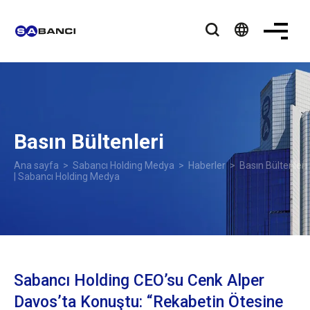
language
Basın Bültenleri
Ana sayfa
>
Sabancı Holding Medya
>
Haberler
> Basın Bültenleri
| Sabancı Holding Medya
Sabancı Holding CEO’su Cenk Alper
Davos’ta Konuştu: “Rekabetin Ötesine