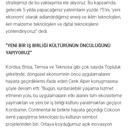
stratejimizi de bu yaklaşımla ele alıyoruz. Bu kapsamda,
gelecek 5 yılda yapacağımız yatırımların yüzde 75’ini, ‘yeni
ekonomi’ olarak adlandırdığımız enerji ve iklim teknolojileri,
ileri malzeme teknolojileri ve dijital teknolojilere
yönlendiriyoruz” dedi.
“YENİ BİR İŞ BİRLİĞİ KÜLTÜRÜNÜN ÖNCÜLÜĞÜNÜ
YAPIYORUZ”
Kordsa, Brisa, Temsa ve Teknosa gibi çok sayıda Topluluk
şirketinde, döngüsel ekonominin öncü uygulamalarını
hayata geçirdiklerini ifade eden Cenk Alper konuşmasına
şöyle devam etti: “Bugün, sürdürülebilir yaşama hizmet
etmenin yolu, bu uygulamaların etki alanını tüm ekosisteme
yaymaktan ve yeni bir iş birliği kültürü yaratmaktan geçiyor.
Kordsa’nın, Continental ile birlikte hayata geçirdiği Cokoon
isimli yapıştırma teknolojisi bu kültürün sembol
projelerinden biri. Ortaya koyduğumuz açık inovasyon