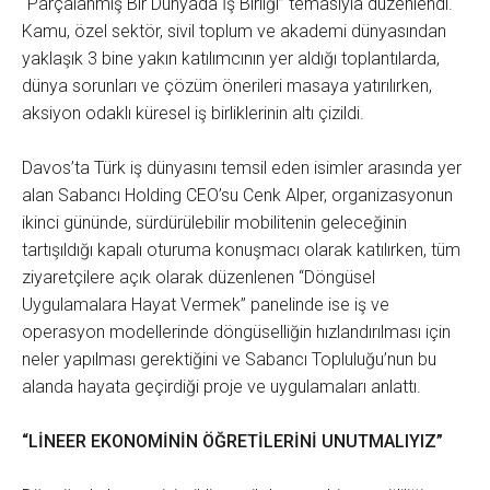
“Parçalanmış Bir Dünyada İş Birliği” temasıyla düzenlendi.
Kamu, özel sektör, sivil toplum ve akademi dünyasından
yaklaşık 3 bine yakın katılımcının yer aldığı toplantılarda,
dünya sorunları ve çözüm önerileri masaya yatırılırken,
aksiyon odaklı küresel iş birliklerinin altı çizildi.
Davos’ta Türk iş dünyasını temsil eden isimler arasında yer
alan Sabancı Holding CEO’su Cenk Alper, organizasyonun
ikinci gününde, sürdürülebilir mobilitenin geleceğinin
tartışıldığı kapalı oturuma konuşmacı olarak katılırken, tüm
ziyaretçilere açık olarak düzenlenen “Döngüsel
Uygulamalara Hayat Vermek” panelinde ise iş ve
operasyon modellerinde döngüselliğin hızlandırılması için
neler yapılması gerektiğini ve Sabancı Topluluğu’nun bu
alanda hayata geçirdiği proje ve uygulamaları anlattı.
“LİNEER EKONOMİNİN ÖĞRETİLERİNİ UNUTMALIYIZ”