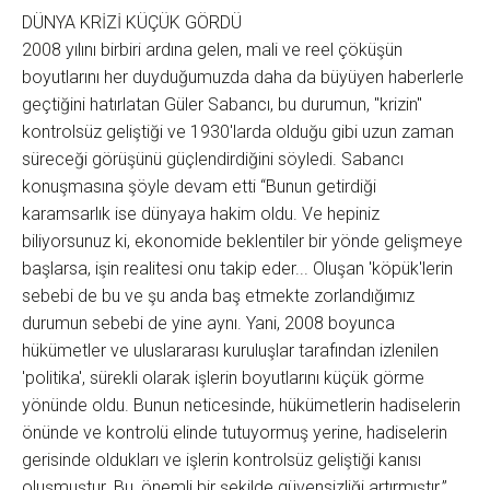
DÜNYA KRİZİ KÜÇÜK GÖRDÜ
2008 yılını birbiri ardına gelen, mali ve reel çöküşün
boyutlarını her duyduğumuzda daha da büyüyen haberlerle
geçtiğini hatırlatan Güler Sabancı, bu durumun, "krizin"
kontrolsüz geliştiği ve 1930'larda olduğu gibi uzun zaman
süreceği görüşünü güçlendirdiğini söyledi. Sabancı
konuşmasına şöyle devam etti “Bunun getirdiği
karamsarlık ise dünyaya hakim oldu. Ve hepiniz
biliyorsunuz ki, ekonomide beklentiler bir yönde gelişmeye
başlarsa, işin realitesi onu takip eder... Oluşan 'köpük'lerin
sebebi de bu ve şu anda baş etmekte zorlandığımız
durumun sebebi de yine aynı. Yani, 2008 boyunca
hükümetler ve uluslararası kuruluşlar tarafından izlenilen
'politika', sürekli olarak işlerin boyutlarını küçük görme
yönünde oldu. Bunun neticesinde, hükümetlerin hadiselerin
önünde ve kontrolü elinde tutuyormuş yerine, hadiselerin
gerisinde oldukları ve işlerin kontrolsüz geliştiği kanısı
oluşmuştur. Bu, önemli bir şekilde güvensizliği artırmıştır.”