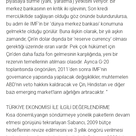
piyasaya sürme (yani, 'yaratma') yetkisini veriyor. Bir
merkez bankasının en kritik iki işlevinin; Son kredi
mercii,likitide sağlayan olduğu göz önünde bulundurulursa,
bu adım ile IMF'in bir 'dünya merkez bankası' konumuna
gelmekte olduğu görülür. Buna ilişkin olarak, bir yılı aşkın
zamandır, Çin'in dolar dışında bir 'reserve currency' olması
gerektiği üzerinde ısrarı vardır. Pek çok hükümet için
Çin'den daha fazla fon gelmesinin karşılığında, yeni bir
rezervin temellerinin atılması olasıdır. Ayrıca G-20
toplantısında öngörülen, 2011'den sonra IMF'nin
governance yapısında yapılacak değişiklikler, muhtemelen
ABD'nin veto hakkını kaldıracak ve Çin, Hindistan ve diğer
bazı emerging market'ların ağırlığını artıracaktır. “
TÜRKİYE EKONOMİSİ İLE İLGİLİ DEĞERLENDİRME
Kısa dönemli,yangın söndürmeye yönelik paketlerin devam
etmesi görüşünü tekrarlayan Sabancı, 2009 bütçe
hedeflerinin revize edilmesini ve 3 yıllık öngörü verilmesi