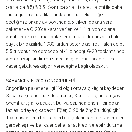
olanlarda %5) %3.5 civarında artan ticaret hacmi ile daha
mutlu günlere hazırlık olarak öngörülmelidir. Eğer
geçtiğimiz birkaç ay boyunca 5.5 trilyon dolara varan
paketler ve G-20'de karar verilen ve 1.1 trilyon dolar'a
varabilecek olan mali paketler olmasa idi, dünyanın hali
büyük bir olasılıkla 1930'lardan beter olabilirdi. Halen de bu
5.5 trilyonun ne derecede etkili olacağı, G-20 toplantısında
yeniden yapılandırılma sürecine giren mali sistemin, ne
kadar çabuk reaksiyon vereceğine bağlı olacaktır.
SABANCI’NIN 2009 ÖNGÖRÜLERİ
Öngörülen paketlerle ilgili iki olgu ortaya çıktığını kaydeden
Sabancı, şu öngörülerde bulundu; Kamu borçlarında çok
önemli artışlar olacaktır. Dünya çapında önemli bir dolar
fazlası ortaya çıkacaktır. Eğer, G-20'de öngörüldüğü gibi,
'toxic asset'lerin bankaların bilançolarından temizlenmeleri
gerçekleşir ve bankalar daha rahat kredi verebilir duruma