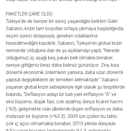
PAKETLER ÇARE OLDU
Türkiye’de de benzer bir süreç yaşandığını belirten Güler
Sabancı, krizin tam boyutları ortaya çıkmaya başladığında,
seçim süreci dolayısıyla, gereken odaklanma
hissedilmediğini kaydetti. Sabancı, Türkiye’nin global krizin
neresinde olduğuna dair de şu açıklamayı yaptı; “Nerede
olduğumuz üç aşağı beş yukarı belli olmakla beraber,
nereye gittiğimiz biraz daha belirsiz görünüyor. Zira, kısa
dönemli ekonomik önlemlerin yanısıra, daha uzun dönemli
yapısal değişikliklerin de temelleri atılmaktadır.” Sabancı
yaşanan global krizin sebepleriyle ilgili olarak şu tespitlerde
bulundu; “Deflasyon adayı bir batı yani enflasyon "0" ve
eksi büyüme, düşük faiz, cok azalmış dünya ticaret hacmi
(-%3), gelişmekte olan ülkelerde:düşen enflasyon ve daha
mütevazi bir büyüme (+%3.3). 2009 için çizilen bu tablo
çok iç açıcı olmamakla beraber, 2010 yılında dünyada
%3'e varan büyüme (gelişmişlerde %1.3, gelişmekte