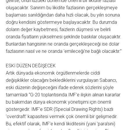
gelirse, önümüzdeki dönemde önemli bir likidite fazlası
oluşacaktır. Sanırım bu likidite fazlasının gerçekleşmeye
başlaması sanıldığından daha hızlı olacak, bu yılın sonuna
doğru kendisini göstermeye başlayacaktır. Bu durumda
doların değer kaybetmesi, faizlerin düşmesi ve belirli
oranda fiyatların yükselmesi şeklinde baskılar oluşacaktır.
Bunlardan hangisinin ne oranda gerçekleşeceği ise dolar
fazlasının nasıl ve ne oranda 'emileceği'ne bağlı olacaktır.”
ESKİ DÜZEN DEĞİŞECEK
Artık dünyada ekonomik örgütlenmelerde ciddi
değişiklikler olacağını beklediklerini vurgulayan Sabancı,
eski düzenin değişeceğini ifade ederek sözlerini şöyle
tamamladı “G-20 toplantısında IMF'e ilişkin alınan kararlar
bu bakımdan dünya ekonomik yönetişimi için önemli
göstergedir. IMF'e SDR (Special Drawing Rights) bazlı
'overdraft' kapasitesi vermek çok önemli bir gelişmedir.
Bu, efektif olarak, IMF'e kendi likiditesini (yani 'para'sını)