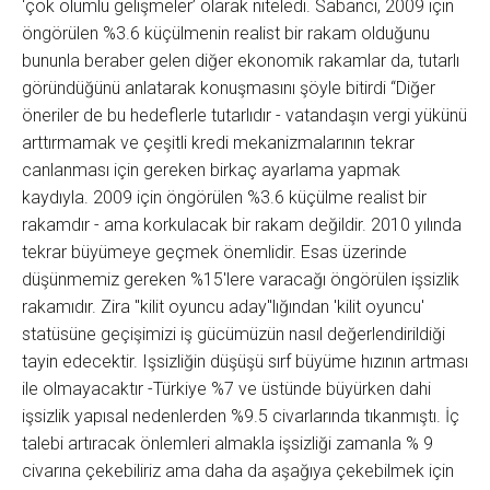
‘çok olumlu gelişmeler’ olarak niteledi. Sabancı, 2009 için
öngörülen %3.6 küçülmenin realist bir rakam olduğunu
bununla beraber gelen diğer ekonomik rakamlar da, tutarlı
göründüğünü anlatarak konuşmasını şöyle bitirdi “Diğer
öneriler de bu hedeflerle tutarlıdır - vatandaşın vergi yükünü
arttırmamak ve çeşitli kredi mekanizmalarının tekrar
canlanması için gereken birkaç ayarlama yapmak
kaydıyla. 2009 için öngörülen %3.6 küçülme realist bir
rakamdır - ama korkulacak bir rakam değildir. 2010 yılında
tekrar büyümeye geçmek önemlidir. Esas üzerinde
düşünmemiz gereken %15'lere varacağı öngörülen işsizlik
rakamıdır. Zira "kilit oyuncu aday"lığından 'kilit oyuncu'
statüsüne geçişimizi iş gücümüzün nasıl değerlendirildiği
tayin edecektir. Işsizliğin düşüşü sırf büyüme hızının artması
ile olmayacaktır -Türkiye %7 ve üstünde büyürken dahi
işsizlik yapısal nedenlerden %9.5 civarlarında tıkanmıştı. İç
talebi artıracak önlemleri almakla işsizliği zamanla % 9
civarına çekebiliriz ama daha da aşağıya çekebilmek için