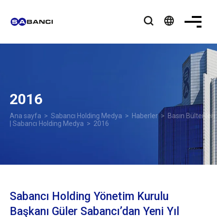
language
2016
Ana sayfa
>
Sabancı Holding Medya
>
Haberler
>
Basın Bültenleri
| Sabancı Holding Medya
> 2016
Sabancı Holding Yönetim Kurulu
Başkanı Güler Sabancı’dan Yeni Yıl