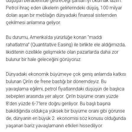
düşüşün beraberinde getireceği şartları iyi okumak lazım.
Petrol ihraç eden ülkelerin gelirlerindeki düşüş, 100 milyar
doları aşan bir meblağın dünyadaki finansal sistemden
çekilmesi anlamına geliyor.
Bu durumu, Amerika'da yürürlüğe konan "maddi
rahatlatma" (Quantitative Easing) ile birlikte ele aldığımızda,
likiditenin özellikle gelişmekte olan pazarlarda daha zor
bulunur bir hale geleceğini görüyoruz.
Dünyadaki ekonomik büyümeye çok geniş anlamda katkısı
bulunan Çin'in de frene bastığı bir dönemdeyiz. Bu
yavaşlama eğilimi, petrol fiyatlarındaki düşüşün de başlıca
sebepleri arasında yer alıyor. Çin'in büyüme oranı yüzde
8'den yüzde 6-7'lere doğru geriliyor. Bu başlı başına
bakıldığında oldukça yüksek bir büyüme oranı gibi görünse
de, dünyanın en büyük 2. ekonomisi söz konusu olduğunda
yaşanan bariz yavaşlamanın etkileri hissediliyor.