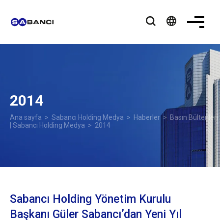
language
2014
Ana sayfa
>
Sabancı Holding Medya
>
Haberler
>
Basın Bültenleri
| Sabancı Holding Medya
> 2014
Sabancı Holding Yönetim Kurulu
Başkanı Güler Sabancı’dan Yeni Yıl