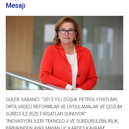
Mesajı
GÜLER SABANCI: "2015 YILI DÜŞÜK PETROL FİYATLARI,
ORTA VADELİ REFORMLAR VE UYGULAMALAR VE ÇÖZÜM
SÜRECİ İLE BİZE FIRSATLAR SUNUYOR"
"İNOVASYON, İLERİ TEKNOLOJİ VE SÜRDÜRÜLEBİLİRLİK,
BİRBİRİNDEN AYRILMAYAN ÜÇ KARDEŞ KAVRAM"