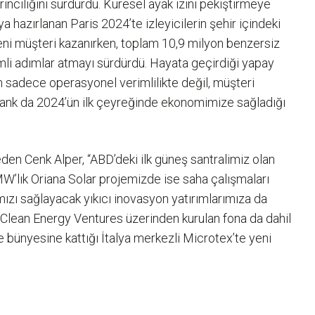
rinciliğini sürdürdü. Küresel ayak izini pekiştirmeye
a hazırlanan Paris 2024’te izleyicilerin şehir içindeki
 yeni müşteri kazanırken, toplam 10,9 milyon benzersiz
li adımlar atmayı sürdürdü. Hayata geçirdiği yapay
 sadece operasyonel verimlilikte değil, müşteri
kbank da 2024’ün ilk çeyreğinde ekonomimize sağladığı
 eden Cenk Alper, “ABD’deki ilk güneş santralimiz olan
W’lık Oriana Solar projemizde ise saha çalışmaları
amızı sağlayacak yıkıcı inovasyon yatırımlarımıza da
n, Clean Energy Ventures üzerinden kurulan fona da dahil
bünyesine kattığı İtalya merkezli Microtex’te yeni