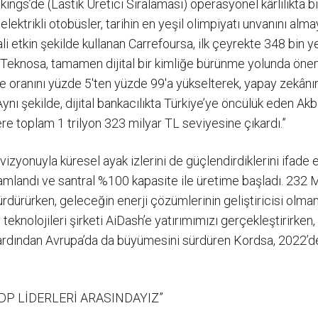
ngs’de (Lastik Üretici Sıralaması) operasyonel kârlılıkta bi
ektrikli otobüsler, tarihin en yeşil olimpiyatı unvanını almay
ali etkin şekilde kullanan Carrefoursa, ilk çeyrekte 348 bin
Teknosa, tamamen dijital bir kimliğe bürünme yolunda önem
 oranını yüzde 5'ten yüzde 99'a yükselterek, yapay zekânın
nı şekilde, dijital bankacılıkta Türkiye’ye öncülük eden A
ere toplam 1 trilyon 323 milyar TL seviyesine çıkardı.”
 vizyonuyla küresel ayak izlerini de güçlendirdiklerini ifade
mlandı ve santral %100 kapasite ile üretime başladı. 232 M
 sürdürürken, geleceğin enerji çözümlerinin geliştiricisi olm
teknolojileri şirketi AiDash’e yatırımımızı gerçekleştirirke
ardından Avrupa’da da büyümesini sürdüren Kordsa, 2022’de 
DP LİDERLERİ ARASINDAYIZ”