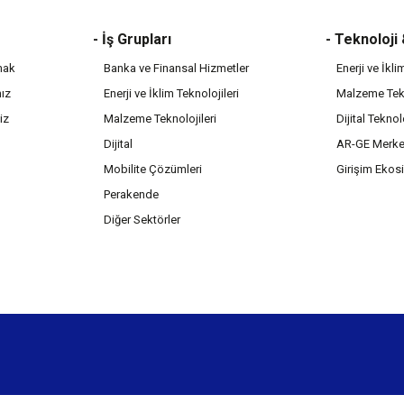
- İş Grupları
- Teknoloji
mak
Banka ve Finansal Hizmetler
Enerji ve İkli
mız
Enerji ve İklim Teknolojileri
Malzeme Tekn
iz
Malzeme Teknolojileri
Dijital Teknol
Dijital
AR-GE Merke
Mobilite Çözümleri
Girişim Ekos
Perakende
Diğer Sektörler