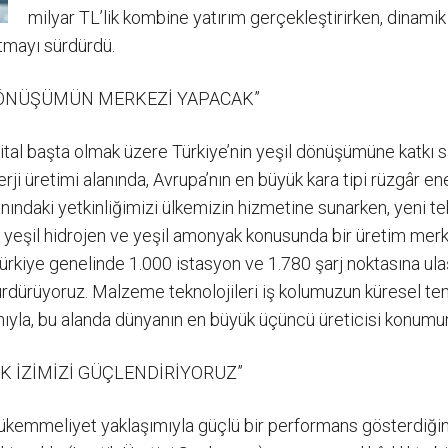
milyar TL’lik kombine yatırım gerçekleştirirken, dinamik 
atmayı sürdürdü.
L DÖNÜŞÜMÜN MERKEZİ YAPACAK”
jital başta olmak üzere Türkiye’nin yeşil dönüşümüne katkı s
rji üretimi alanında, Avrupa’nın en büyük kara tipi rüzgâr e
lanındaki yetkinliğimizi ülkemizin hizmetine sunarken, yeni 
i yeşil hidrojen ve yeşil amonyak konusunda bir üretim mer
 Türkiye genelinde 1.000 istasyon ve 1.780 şarj noktasına ula
 sürdürüyoruz. Malzeme teknolojileri iş kolumuzun küresel t
ıyla, bu alanda dünyanın en büyük üçüncü üreticisi konumuna 
K İZİMİZİ GÜÇLENDİRİYORUZ”
emmeliyet yaklaşımıyla güçlü bir performans gösterdiğini i