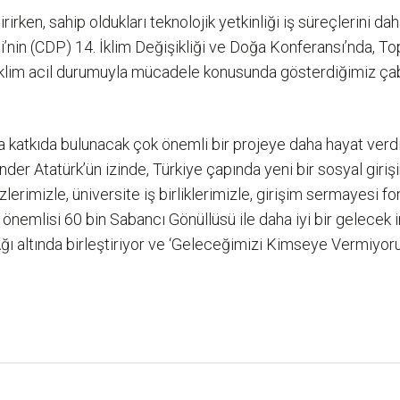
irken, sahip oldukları teknolojik yetkinliği iş süreçlerini dah
in (CDP) 14. İklim Değişikliği ve Doğa Konferansı’nda, Toplu
. İklim acil durumuyla mücadele konusunda gösterdiğimiz ça
a katkıda bulunacak çok önemli bir projeye daha hayat verdi
Önder Atatürk’ün izinde, Türkiye çapında yeni bir sosyal giri
erimizle, üniversite iş birliklerimizle, girişim sermayesi fon
 önemlisi 60 bin Sabancı Gönüllüsü ile daha iyi bir gelecek i
ğı altında birleştiriyor ve ‘Geleceğimizi Kimseye Vermiyoru