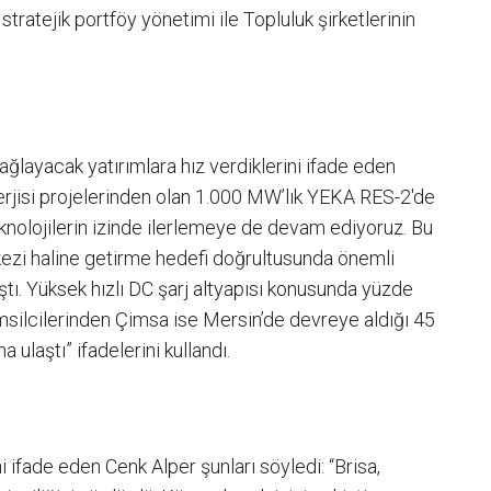
stratejik portföy yönetimi ile Topluluk şirketlerinin
ağlayacak yatırımlara hız verdiklerini ifade eden
nerjisi projelerinden olan 1.000 MW’lık YEKA RES-2'de
teknolojilerin izinde ilerlemeye de devam ediyoruz. Bu
kezi haline getirme hedefi doğrultusunda önemli
ştı. Yüksek hızlı DC şarj altyapısı konusunda yüzde
emsilcilerinden Çimsa ise Mersin’de devreye aldığı 45
ulaştı” ifadelerini kullandı.
fade eden Cenk Alper şunları söyledi: “Brisa,