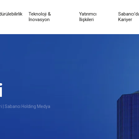
ürülebilirlik
Teknoloji &
Yatırımcı
Sabancı'd
İnovasyon
İlişkileri
Kariyer
i
i | Sabancı Holding Medya