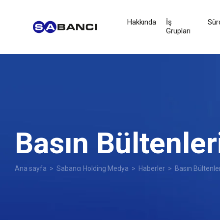
Hakkında
İş
Sürd
Grupları
Basın Bültenler
Ana sayfa
>
Sabancı Holding Medya
>
Haberler
> Basın Bültenler