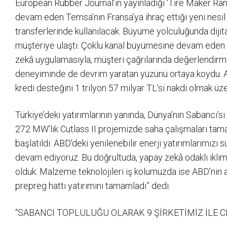
European Rubber Journal’ın yayınladığı ‘Tire Maker Ranki
devam eden Temsa’nın Fransa’ya ihraç ettiği yeni nesil el
transferlerinde kullanılacak. Büyüme yolculuğunda dijit
müşteriye ulaştı. Çoklu kanal büyümesine devam eden 
zekâ uygulamasıyla, müşteri çağrılarında değerlendirme
deneyiminde de devrim yaratan yüzünü ortaya koydu. Ay
kredi desteğini 1 trilyon 57 milyar TL’si nakdi olmak üz
Türkiye’deki yatırımlarının yanında, Dünya’nın Sabancı’sı
272 MW’lık Cutlass II projemizde saha çalışmaları tama
başlatıldı. ABD’deki yenilenebilir enerji yatırımlarımızı
devam ediyoruz. Bu doğrultuda, yapay zekâ odaklı iklim 
olduk. Malzeme teknolojileri iş kolumuzda ise ABD’nin 
prepreg hattı yatırımını tamamladı” dedi.
“SABANCI TOPLULUĞU OLARAK 9 ŞİRKETİMİZ İLE C