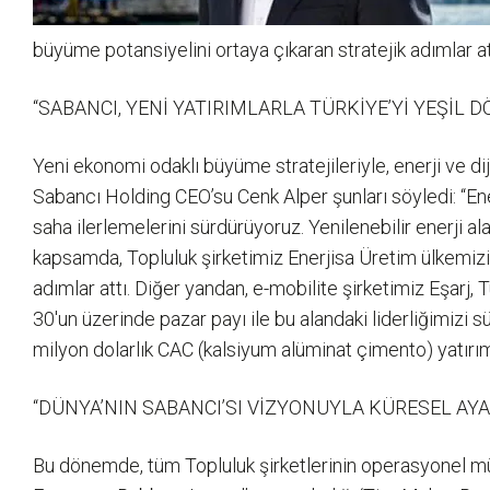
büyüme potansiyelini ortaya çıkaran stratejik adımlar 
“SABANCI, YENİ YATIRIMLARLA TÜRKİYE’Yİ YEŞİ
Yeni ekonomi odaklı büyüme stratejileriyle, enerji ve di
Sabancı Holding CEO’su Cenk Alper şunları söyledi: “Ene
saha ilerlemelerini sürdürüyoruz. Yenilenebilir enerji a
kapsamda, Topluluk şirketimiz Enerjisa Üretim ülkemiz
adımlar attı. Diğer yandan, e-mobilite şirketimiz Eşarj,
30'un üzerinde pazar payı ile bu alandaki liderliğimizi
milyon dolarlık CAC (kalsiyum alüminat çimento) yatırım
“DÜNYA’NIN SABANCI’SI VİZYONUYLA KÜRESEL AYA
Bu dönemde, tüm Topluluk şirketlerinin operasyonel mük