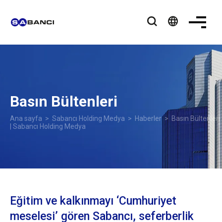
language
Basın Bültenleri
Ana sayfa
>
Sabancı Holding Medya
>
Haberler
> Basın Bültenleri
| Sabancı Holding Medya
Eğitim ve kalkınmayı ‘Cumhuriyet
meselesi’ gören Sabancı, seferberlik