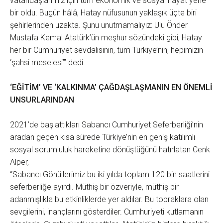
vatandaşlarımız için tüm ekonomik ve sosyal hayat yerle
bir oldu. Bugün hâlâ, Hatay nüfusunun yaklaşık üçte biri
şehirlerinden uzakta. Şunu unutmamalıyız: Ulu Önder
Mustafa Kemal Atatürk’ün meşhur sözündeki gibi; Hatay
her bir Cumhuriyet sevdalısının, tüm Türkiye’nin, hepimizin
‘şahsi meselesi’” dedi.
‘EĞİTİM’ VE ‘KALKINMA’ ÇAĞDAŞLAŞMANIN EN ÖNEMLİ
UNSURLARINDAN
2021’de başlattıkları Sabancı Cumhuriyet Seferberliği’nin
aradan geçen kısa sürede Türkiye’nin en geniş katılımlı
sosyal sorumluluk hareketine dönüştüğünü hatırlatan Cenk
Alper,
“Sabancı Gönüllerimiz bu iki yılda toplam 120 bin saatlerini
seferberliğe ayırdı. Müthiş bir özveriyle, müthiş bir
adanmışlıkla bu etkinliklerde yer aldılar. Bu topraklara olan
sevgilerini, inançlarını gösterdiler. Cumhuriyeti kutlamanın