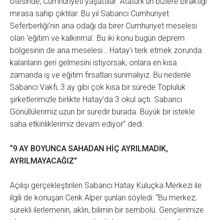
ötesinde, Cumhuriyeti yaşattılar. Atatürk’ün bizlere bıraktığı
mirasa sahip çıktılar. Bu yıl Sabancı Cumhuriyet
Seferberliği’nin ana odağı da birer Cumhuriyet meselesi
olan ‘eğitim ve kalkınma’. Bu iki konu bugün deprem
bölgesinin de ana meselesi… Hatay’ı terk etmek zorunda
kalanların geri gelmesini istiyorsak, onlara en kısa
zamanda iş ve eğitim fırsatları sunmalıyız. Bu nedenle
Sabancı Vakfı, 3 ay gibi çok kısa bir sürede Topluluk
şirketlerimizle birlikte Hatay’da 3 okul açtı. Sabancı
Gönüllülerimiz uzun bir süredir burada. Büyük bir istekle
saha etkinliklerimiz devam ediyor” dedi.
“9 AY BOYUNCA SAHADAN HİÇ AYRILMADIK,
AYRILMAYACAĞIZ”
Açılışı gerçekleştirilen Sabancı Hatay Kuluçka Merkezi ile
ilgili de konuşan Cenk Alper şunları söyledi: “Bu merkez;
sürekli ilerlemenin, aklın, bilimin bir sembolü. Gençlerimize