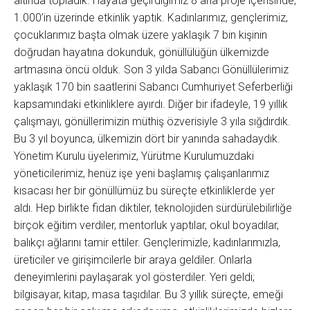
altında topladık. Hayata geçirdiğimiz 8 ana proje içerisinde,
1.000’in üzerinde etkinlik yaptık. Kadınlarımız, gençlerimiz,
çocuklarımız başta olmak üzere yaklaşık 7 bin kişinin
doğrudan hayatına dokunduk, gönüllülüğün ülkemizde
artmasına öncü olduk. Son 3 yılda Sabancı Gönüllülerimiz
yaklaşık 170 bin saatlerini Sabancı Cumhuriyet Seferberliği
kapsamındaki etkinliklere ayırdı. Diğer bir ifadeyle, 19 yıllık
çalışmayı, gönüllerimizin müthiş özverisiyle 3 yıla sığdırdık.
Bu 3 yıl boyunca, ülkemizin dört bir yanında sahadaydık.
Yönetim Kurulu üyelerimiz, Yürütme Kurulumuzdaki
yöneticilerimiz, henüz işe yeni başlamış çalışanlarımız
kısacası her bir gönüllümüz bu süreçte etkinliklerde yer
aldı. Hep birlikte fidan diktiler, teknolojiden sürdürülebilirliğe
birçok eğitim verdiler, mentorluk yaptılar, okul boyadılar,
balıkçı ağlarını tamir ettiler. Gençlerimizle, kadınlarımızla,
üreticiler ve girişimcilerle bir araya geldiler. Onlarla
deneyimlerini paylaşarak yol gösterdiler. Yeri geldi;
bilgisayar, kitap, masa taşıdılar. Bu 3 yıllık süreçte, emeği