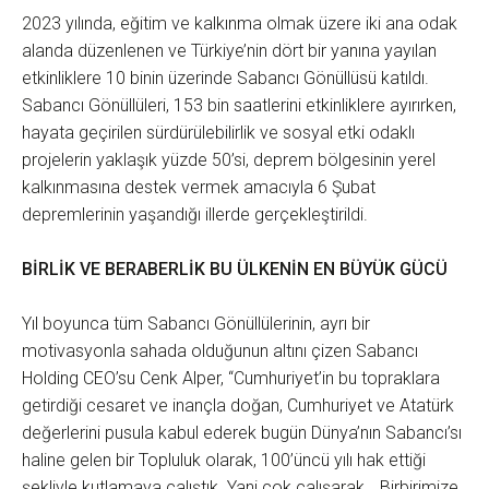
2023 yılında, eğitim ve kalkınma olmak üzere iki ana odak
alanda düzenlenen ve Türkiye’nin dört bir yanına yayılan
etkinliklere 10 binin üzerinde Sabancı Gönüllüsü katıldı.
Sabancı Gönüllüleri, 153 bin saatlerini etkinliklere ayırırken,
hayata geçirilen sürdürülebilirlik ve sosyal etki odaklı
projelerin yaklaşık yüzde 50’si, deprem bölgesinin yerel
kalkınmasına destek vermek amacıyla 6 Şubat
depremlerinin yaşandığı illerde gerçekleştirildi.
BİRLİK VE BERABERLİK BU ÜLKENİN EN BÜYÜK GÜCÜ
Yıl boyunca tüm Sabancı Gönüllülerinin, ayrı bir
motivasyonla sahada olduğunun altını çizen Sabancı
Holding CEO’su Cenk Alper, “Cumhuriyet’in bu topraklara
getirdiği cesaret ve inançla doğan, Cumhuriyet ve Atatürk
değerlerini pusula kabul ederek bugün Dünya’nın Sabancı’sı
haline gelen bir Topluluk olarak, 100’üncü yılı hak ettiği
şekliyle kutlamaya çalıştık. Yani çok çalışarak… Birbirimize