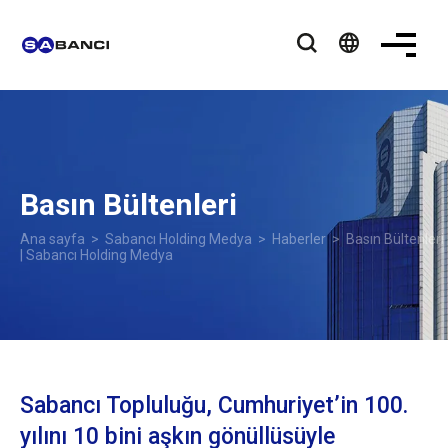
language
Basın Bültenleri
Ana sayfa
>
Sabancı Holding Medya
>
Haberler
> Basın Bültenleri
| Sabancı Holding Medya
Sabancı Topluluğu, Cumhuriyet’in 100.
yılını 10 bini aşkın gönüllüsüyle