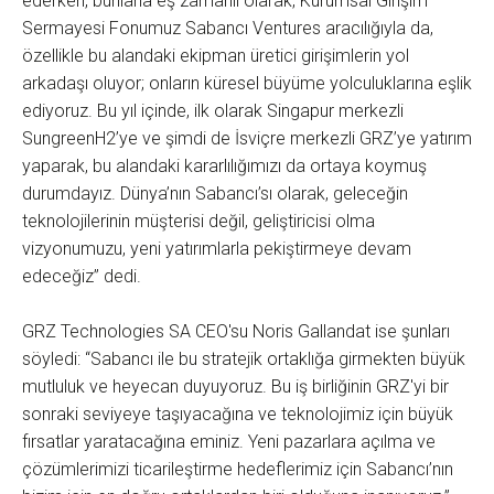
ederken, bunlarla eş zamanlı olarak, Kurumsal Girişim
Sermayesi Fonumuz Sabancı Ventures aracılığıyla da,
özellikle bu alandaki ekipman üretici girişimlerin yol
arkadaşı oluyor; onların küresel büyüme yolculuklarına eşlik
ediyoruz. Bu yıl içinde, ilk olarak Singapur merkezli
SungreenH2’ye ve şimdi de İsviçre merkezli GRZ’ye yatırım
yaparak, bu alandaki kararlılığımızı da ortaya koymuş
durumdayız. Dünya’nın Sabancı’sı olarak, geleceğin
teknolojilerinin müşterisi değil, geliştiricisi olma
vizyonumuzu, yeni yatırımlarla pekiştirmeye devam
edeceğiz” dedi.
GRZ Technologies SA CEO'su Noris Gallandat ise şunları
söyledi: “Sabancı ile bu stratejik ortaklığa girmekten büyük
mutluluk ve heyecan duyuyoruz. Bu iş birliğinin GRZ'yi bir
sonraki seviyeye taşıyacağına ve teknolojimiz için büyük
fırsatlar yaratacağına eminiz. Yeni pazarlara açılma ve
çözümlerimizi ticarileştirme hedeflerimiz için Sabancı’nın