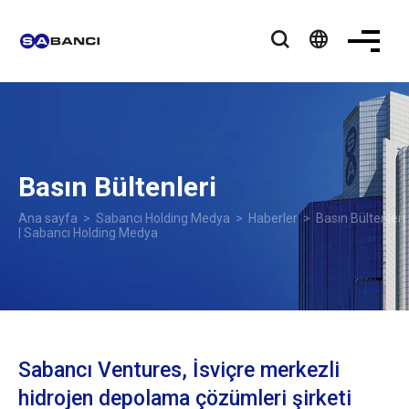
language
Basın Bültenleri
Ana sayfa
>
Sabancı Holding Medya
>
Haberler
> Basın Bültenleri
| Sabancı Holding Medya
Sabancı Ventures, İsviçre merkezli
hidrojen depolama çözümleri şirketi