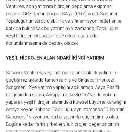
Ventures, son yatırımını hidrojen depolama ekipmanı
üreticisi GRZ Technologies SA’ya (GRZ) yaptı. Sabancı
Topluluğu’nun sürdürülebilirlik ve sıfır emisyon hedeflerine
katkıda bulunacak bu yatırım aynı zamanda, Topluluğun
yeşil hidrojen ekosisteminde erken aşamada
konumlanmasına da destek olacak.
YEŞİL HİDROJEN ALANINDAKİ İKİNCİ YATIRIM
Sabancı Ventures, yeşil hidrojen alanındaki ilk yatırımını
geçtiğimiz aylarda tamamlamış ve Singapur merkezli
SungreenH2’ye yatırım yaptığını açıklamıştı. Asya Pasifik
bölgesinden sonra, Avrupa merkezli GRZ’ye de yatırım
yaparak yeşil hidrojen alanındaki küresel büyüme kararlığını
ortaya koyan Sabancı Topluluğu, aynı zamanda “Dünya’nın
Sabancı’sı” vizyonunu da bu yatırımla güçlendirmiş oldu.
Bugüne kadar farklı şirketleriyle, hidrojen değer zincirinin
çeşitli aşamalarına yatırım yapan Sabancı Topluluğu,