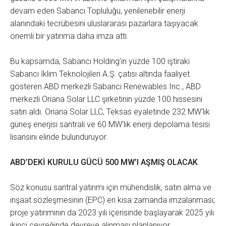
devam eden Sabancı Topluluğu, yenilenebilir enerji
alanındaki tecrübesini uluslararası pazarlara taşıyacak
önemli bir yatırıma daha imza attı.
Bu kapsamda, Sabancı Holding’in yüzde 100 iştiraki
Sabancı İklim Teknolojileri A.Ş. çatısı altında faaliyet
gösteren ABD merkezli Sabancı Renewables Inc., ABD
merkezli Oriana Solar LLC şirketinin yüzde 100 hissesini
satın aldı. Oriana Solar LLC, Teksas eyaletinde 232 MW'lık
güneş enerjisi santrali ve 60 MW’lık enerji depolama tesisi
lisansını elinde bulunduruyor.
ABD’DEKİ KURULU GÜCÜ 500 MW’I AŞMIŞ OLACAK
Söz konusu santral yatırımı için mühendislik, satın alma ve
inşaat sözleşmesinin (EPC) en kısa zamanda imzalanması;
proje yatırımının da 2023 yılı içerisinde başlayarak 2025 yılı
ikinci çeyreğinde devreye alınması planlanıyor.