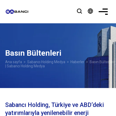
language
Basın Bültenleri
Ana sayfa
>
Sabancı Holding Medya
>
Haberler
> Basın Bültenleri
| Sabancı Holding Medya
Sabancı Holding, Türkiye ve ABD’deki
yatırımlarıyla yenilenebilir enerji