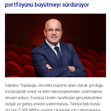
portföyünü büyütmeyi sürdürüyor
Sabancı Topluluğu, öncelikli büyüme alanı olarak gördüğü
sürdürülebilir enerji ve iklim teknolojilerindeki yatırımlarına
devam ediyor. Enerjisa Üretim tarafından gerçekleştirilen
rüzgâr ve güneş enerjisi yatırımlarıyla, Türkiye’deki kurulu
gücünü 5.000 MW’ın üzerine çıkarmak için çalışmalarına