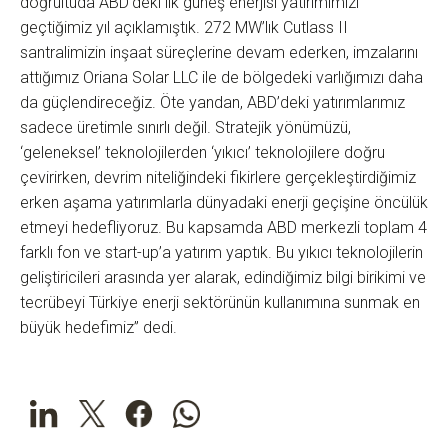
doğrultuda ABD’deki ilk güneş enerjisi yatırımımızı
geçtiğimiz yıl açıklamıştık. 272 MW’lık Cutlass II
santralimizin inşaat süreçlerine devam ederken, imzalarını
attığımız Oriana Solar LLC ile de bölgedeki varlığımızı daha
da güçlendireceğiz. Öte yandan, ABD’deki yatırımlarımız
sadece üretimle sınırlı değil. Stratejik yönümüzü,
‘geleneksel’ teknolojilerden ‘yıkıcı’ teknolojilere doğru
çevirirken, devrim niteliğindeki fikirlere gerçekleştirdiğimiz
erken aşama yatırımlarla dünyadaki enerji geçişine öncülük
etmeyi hedefliyoruz. Bu kapsamda ABD merkezli toplam 4
farklı fon ve start-up’a yatırım yaptık. Bu yıkıcı teknolojilerin
geliştiricileri arasında yer alarak, edindiğimiz bilgi birikimi ve
tecrübeyi Türkiye enerji sektörünün kullanımına sunmak en
büyük hedefimiz” dedi.