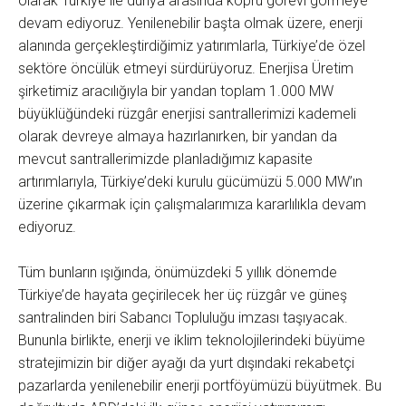
olarak Türkiye ile dünya arasında köprü görevi görmeye
devam ediyoruz. Yenilenebilir başta olmak üzere, enerji
alanında gerçekleştirdiğimiz yatırımlarla, Türkiye’de özel
sektöre öncülük etmeyi sürdürüyoruz. Enerjisa Üretim
şirketimiz aracılığıyla bir yandan toplam 1.000 MW
büyüklüğündeki rüzgâr enerjisi santrallerimizi kademeli
olarak devreye almaya hazırlanırken, bir yandan da
mevcut santrallerimizde planladığımız kapasite
artırımlarıyla, Türkiye’deki kurulu gücümüzü 5.000 MW’ın
üzerine çıkarmak için çalışmalarımıza kararlılıkla devam
ediyoruz.
Tüm bunların ışığında, önümüzdeki 5 yıllık dönemde
Türkiye’de hayata geçirilecek her üç rüzgâr ve güneş
santralinden biri Sabancı Topluluğu imzası taşıyacak.
Bununla birlikte, enerji ve iklim teknolojilerindeki büyüme
stratejimizin bir diğer ayağı da yurt dışındaki rekabetçi
pazarlarda yenilenebilir enerji portföyümüzü büyütmek. Bu