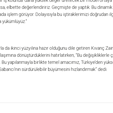
r iş kolunda: daha yüksek değer üretecek bir model ortaya çık
şursa, elbette değerlendiririz. Geçmişte de yaptık. Bu dinam
a işlem görüyor. Dolayısıyla bu iştiraklerimizi doğrudan ilg
a yükümlüyüz.”
a da ikinci yüzyılına hazır olduğunu dile getiren Kıvanç Zaim
laşımına dönüştürdüklerini hatırlatırken, “Bu değişikliklerle
 Bu yapılanmayla birlikte temel amacımız, Türkiye’den yüksel
abancı’nın sürdürülebilir büyümesini hızlandırmak” dedi.