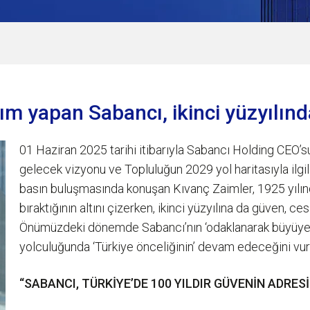
rım yapan Sabancı, ikinci yüzyılınd
01 Haziran 2025 tarihi itibarıyla Sabancı Holding CEO’
gelecek vizyonu ve Topluluğun 2029 yol haritasıyla ilg
basın buluşmasında konuşan Kıvanç Zaimler, 1925 yılında
bıraktığının altını çizerken, ikinci yüzyılına da güven, ce
Önümüzdeki dönemde Sabancı’nın ‘odaklanarak büyüyec
yolculuğunda ‘Türkiye önceliğinin’ devam edeceğini vur
“SABANCI, TÜRKİYE’DE 100 YILDIR GÜVENİN ADRE