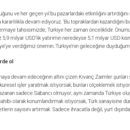
uğunu ve her geçen yıl bu pazarlardaki etkinliğini artırdığın
kararlılıkla devam ediyoruz. ‘Bu topraklardan kazandığını bu
sermaye tahsisimizde, Türkiye her zaman önceliklidir. Ö
5,9 milyar USD’lik yatırımın neredeyse 5,1 milyar USD kısmın
ürkiye’ye verdiğimiz önemin; Türkiye’nin geleceğine duyduğu
rde ol
maya devam edeceğinin altını çizen Kıvanç Zaimler şunları s
üresel işler yaratmak istiyorsak; bunları ölçeklemek istiyor
azanan sadece Sabancı olmuyor; aynı zamanda Türkiye oluyor,
sahibi olarak konumlandırmak istiyorsak, Türk sanayisine dü
lerin sayısını artırmak. Sadece ihracatla değil, yurt dışınd