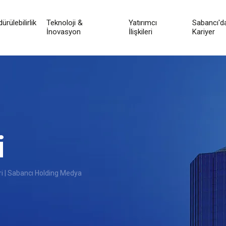
ürülebilirlik
Teknoloji &
Yatırımcı
Sabancı'd
İnovasyon
İlişkileri
Kariyer
i
i | Sabancı Holding Medya