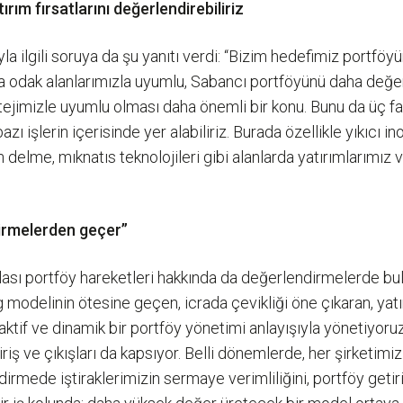
rım fırsatlarını değerlendirebiliriz
la ilgili soruya da şu yanıtı verdi: “Bizim hedefimiz portf
odak alanlarımızla uyumlu, Sabancı portföyünü daha değerli k
ejimizle uyumlu olması daha önemli bir konu. Bunu da üç fark
bazı işlerin içerisinde yer alabiliriz. Burada özellikle yıkıcı
delme, mıknatıs teknolojileri gibi alanlarda yatırımlarımız va
dirmelerden geçer”
e olası portföy hareketleri hakkında da değerlendirmelerde b
 modelinin ötesine geçen, icrada çevikliği öne çıkaran, yatı
aktif ve dinamik bir portföy yönetimi anlayışıyla yönetiyoru
iriş ve çıkışları da kapsıyor. Belli dönemlerde, her şirketim
irmede iştiraklerimizin sermaye verimliliğini, portföy getir