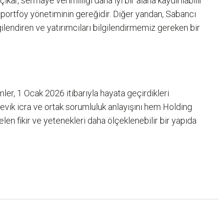
ar, sermaye verimliliği daha iyi bir alana kaydırılabilir
ik portföy yönetiminin gereğidir. Diğer yandan, Sabancı
ilendiren ve yatırımcıları bilgilendirmemiz gereken bir
ler, 1 Ocak 2026 itibarıyla hayata geçirdikleri
 çevik icra ve ortak sorumluluk anlayışını hem Holding
en fikir ve yetenekleri daha ölçeklenebilir bir yapıda