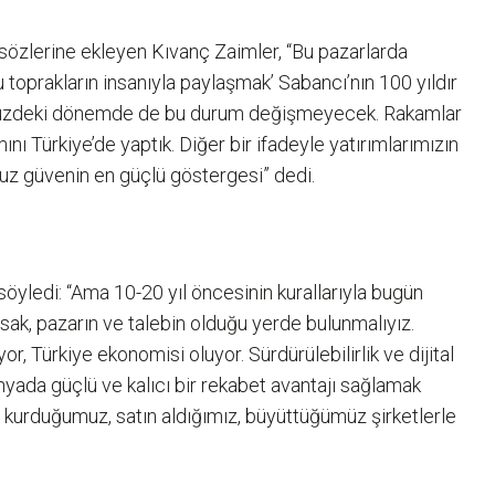
ı sözlerine ekleyen Kıvanç Zaimler, “Bu pazarlarda
 toprakların insanıyla paylaşmak’ Sabancı’nın 100 yıldır
nümüzdeki dönemde de bu durum değişmeyecek. Rakamlar
ı Türkiye’de yaptık. Diğer bir ifadeyle yatırımlarımızın
muz güvenin en güçlü göstergesi” dedi.
öyledi: “Ama 10-20 yıl öncesinin kurallarıyla bugün
sak, pazarın ve talebin olduğu yerde bulunmalıyız.
 Türkiye ekonomisi oluyor. Sürdürülebilirlik ve dijital
nyada güçlü ve kalıcı bir rekabet avantajı sağlamak
a kurduğumuz, satın aldığımız, büyüttüğümüz şirketlerle