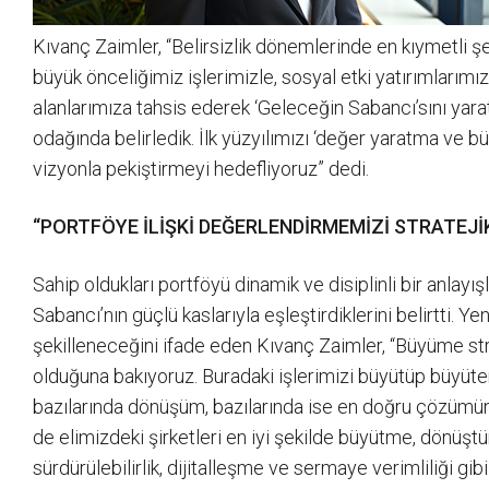
Kıvanç Zaimler, “Belirsizlik dönemlerinde en kıymetli ş
büyük önceliğimiz işlerimizle, sosyal etki yatırımları
alanlarımıza tahsis ederek ‘Geleceğin Sabancı’sını yaratma
odağında belirledik. İlk yüzyılımızı ‘değer yaratma ve büy
vizyonla pekiştirmeyi hedefliyoruz” dedi.
“PORTFÖYE İLİŞKİ DEĞERLENDİRMEMİZİ STRATEJİ
Sahip oldukları portföyü dinamik ve disiplinli bir anlay
Sabancı’nın güçlü kaslarıyla eşleştirdiklerini belirtti.
şekilleneceğini ifade eden Kıvanç Zaimler, “Büyüme stra
olduğuna bakıyoruz. Buradaki işlerimizi büyütüp büyüte
bazılarında dönüşüm, bazılarında ise en doğru çözümün 
de elimizdeki şirketleri en iyi şekilde büyütme, dönüş
sürdürülebilirlik, dijitalleşme ve sermaye verimliliği gib