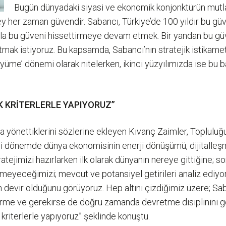
Bugün dünyadaki siyasi ve ekonomik konjonktürün mutlak 
ey her zaman güvendir. Sabancı, Türkiye’de 100 yıldır bu güv
mızla bu güveni hissettirmeye devam etmek. Bir yandan bu gü
k istiyoruz. Bu kapsamda, Sabancı’nın stratejik istikametini ‘
üme’ dönemi olarak nitelerken, ikinci yüzyılımızda ise bu başa
K KRİTERLERLE YAPIYORUZ”
ışla yönettiklerini sözlerine ekleyen Kıvanç Zaimler, Toplul
 Yeni dönemde dünya ekonomisinin enerji dönüşümü, dijitalleşm
tejimizi hazırlarken ilk olarak dünyanın nereye gittiğine; s
meyeceğimizi; mevcut ve potansiyel getirileri analiz ediyo
devir olduğunu görüyoruz. Hep altını çizdiğimiz üzere; Sab
türme ve gerekirse de doğru zamanda devretme disiplinini g
i kriterlerle yapıyoruz” şeklinde konuştu.