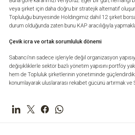
Buna göre kararımızı veriyoruz. Eğer bir gün, herhangi bi
veya şirket için daha doğru bir stratejik alternatif olu
Topluluğu bünyesinde Holdingimiz dahil 12 şirket borsad
durum olduğunda zaten bunu KAP aracılığıyla yapmakl
Çevik icra ve ortak sorumluluk dönemi
Sabancı’nın sadece işleriyle değil organizasyon yapısıyl
değişikliklerle sektör bazlı yönetim yapısını portföy yak
hem de Topluluk şirketlerinin yönetiminde güçlendirdik.
konumlayarak uluslararası rekabet gücünü artırmak ve S