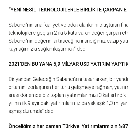
“YENİ NESİL TEKNOLOJİLERLE BİRLİKTE ÇARPAN ET
Sabancı’nın ana faaliyet ve odak alanlarını oluşturan fina
teknolojilere geçişin 2 ila 5 kata varan değer çarpan et
Sabancı’nın değerini artıracağına inandığımız cazip yat
kaynağımızla sağlamlaştırmak” dedi.
2021’DEN BU YANA 5,9 MİLYAR USD YATIRIM YAPTI
Bir yandan Geleceğin Sabancı’sını tasarlarken, bir yan
ortamını zorlaştıran her türlü gelişmeye rağmen, yatırımla
arası dönemde biz toplam yatırımlarımızı 3 kat artırdık
yılının ilk 9 ayındaki yatırımlarımız da yaklaşık 1,3 m
aşmış durumda” dedi.
Önceliğimiz her zaman Türkiye. Yatırımlarımızın %87