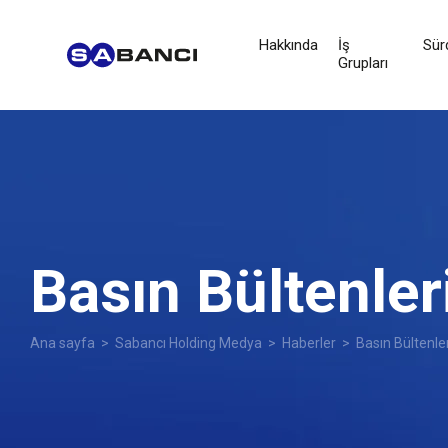
Hakkında
İş
Sürd
Grupları
Basın Bültenler
Ana sayfa
>
Sabancı Holding Medya
>
Haberler
> Basın Bültenler