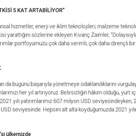
KİSİ 5 KAT ARTABİLİYOR”
nsal hizmetler, enerji ve iklim teknolojileri, malzeme teknolo
kisi yarattığını sözlerine ekleyen Kıvanç Zaimler, “Dolayısı
ırımlar portföyümüzü çok daha verimli, çok daha dirençli bir
K
dan da bugünü başarıyla yönetmeye odaklandıklarını vurgula
rımızı her yıl artırıyoruz. Belirsizliğin hâkim olduğu, yurt i
. 2021 yılı yatırımlarımız 607 milyon USD seviyesindeyken, 
ilyar USD seviyesinde. Hepsini alt alta koyduğumuzda 2021 yı
’si ülkemizde