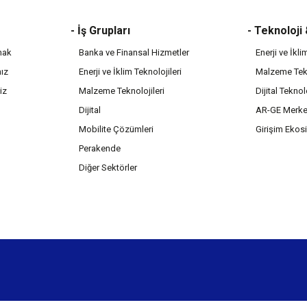
- İş Grupları
- Teknoloji
mak
Banka ve Finansal Hizmetler
Enerji ve İkli
mız
Enerji ve İklim Teknolojileri
Malzeme Tekn
iz
Malzeme Teknolojileri
Dijital Teknol
Dijital
AR-GE Merke
Mobilite Çözümleri
Girişim Ekos
Perakende
Diğer Sektörler