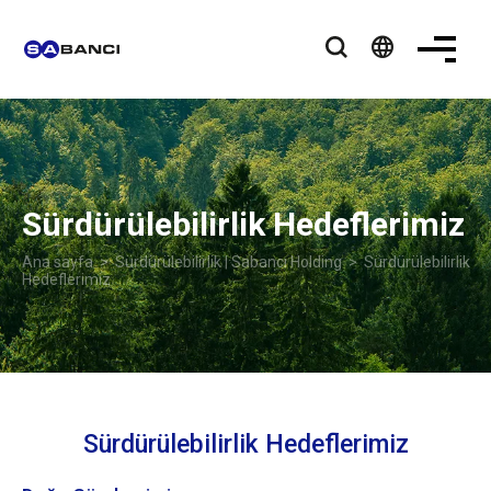
language
Sürdürülebilirlik Hedeflerimiz
Ana sayfa
>
Sürdürülebilirlik | Sabancı Holding
>
Sürdürülebilirlik
Hedeflerimiz
Sürdürülebilirlik Hedeflerimiz